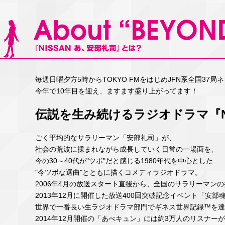
毎週日曜夕方5時からTOKYO FMをはじめJFN系全国37
今年で10年目を迎え、ますます盛り上がってます！
伝説を生み続けるラジオドラマ『NI
ごく平均的なサラリーマン「安部礼司」が、
社会の荒波に揉まれながら成長していく日常の一場面を、
今の30～40代が"ツボ"だと感じる1980年代を中心とした
"今ツボな選曲"とともに描くコメディラジオドラマ。
2006年4月の放送スタート直後から、全国のサラリーマン
2013年12月に開催した放送400回突破記念イベント「安
世界で一番長い生ラジオドラマ部門でギネス世界記録™を達
2014年12月開催の「あべキュン」には約3万人のリスナー