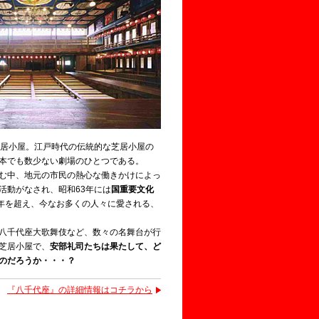
芝居小屋。江戸時代の伝統的な芝居小屋の
本でも数少ない劇場のひとつである。
む中、地元の市民の熱心な働きかけによっ
活動がなされ、昭和63年には
国重要文化
0年を超え、今なお多くの人々に愛される、
八千代座大歌舞伎など、数々の名舞台が行
芝居小屋で、
安部礼司たちは果たして、ど
のだろうか・・・？
『八千代座』の詳細情報はコチラから