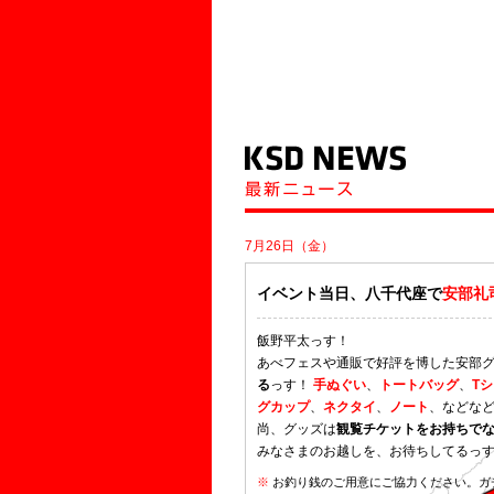
7月26日（金）
イベント当日、八千代座で
安部礼
飯野平太っす！
あべフェスや通販で好評を博した安部
る
っす！
手ぬぐい
、
トートバッグ
、
T
グカップ
、
ネクタイ
、
ノート
、などな
尚、グッズは
観覧チケットをお持ちで
みなさまのお越しを、お待ちしてるっ
※
お釣り銭のご用意にご協力ください。ガチ