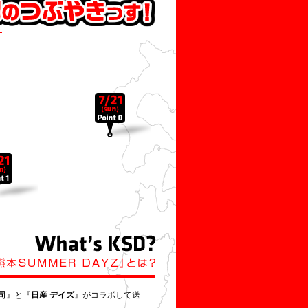
ト
司
』と『
日産 デイズ
』がコラボして送