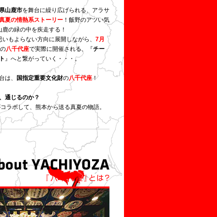
県山鹿市
を舞台に繰り広げられる、アラサ
真夏の情熱系ストーリー
！飯野のアツい気
が山鹿の緑の中を疾走する！
思いもよらない方向に展開しながら、
7月
の
八千代座
で実際に開催される、『
チー
ト
』へと繋がっていく・・・。
台は、
国指定重要文化財
の
八千代座
！
、通じるのか？
がコラボして、熊本から送る真夏の物語。