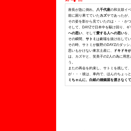
座長が急に倒れ、
八千代座
の和太鼓イ
前に困り果てていた
カズ
ヤであったが
その姿を影から見ていたのは・・・か
そして、DAYZで日本中を駆け回り、
への思い
、そして
愛する人への思い
を
その瞬間、
サトミ
は劇場を抜け出して
その時、サトミが飯野のDAYZのダッ
思いもかけない東京土産に、
ドキドキ
は、カズヤと、笑美子の2人の為に用意
う。
またの再会を約束し、サトミを残して
が・・・彼は、車内で、ほんのちょっ
ミちゃんに、白紙の婚姻届を渡さなく