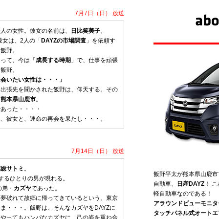
7月7日（日） 放送
一人の女性。彼女の名前は、
日比笑美子
。
彼女は、2人の「
DAYZの市場調査
」を依頼す
る飯野。
とって、今は「
成長する時期
」で、仕事を頑張
る飯野。
に会いたい女性は・・・」
い出張先を聞かされた飯野は、仰天する。その
、
熊本県山鹿市
。
であった・・・・
は、彼女と、運命の再会を果たし・・・。
7月14日（日） 放送
南総サトミ
。
飯野平太が熊本県山鹿市
するひとりの男が現れる。
自動車、
日産DAYZ
！ 
の弟・
カズヤ
であった。
軽自動車なのである！
、夢破れて故郷に帰ってきているという。東京
アラウンドビューモニタ
ま・・・。飯野は、そんなカズヤをDAYZに
タッチパネル式オートエ
をやってもハンパなカズヤに、己の姿を重ね合