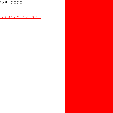
ガラス
、などなど、
！
詳しく知りたくなったアナタは…