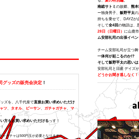
る、
夏の特別編
。
南総サトミ
の故郷、
熊本
ー独身男子、
飯野平太
の
持ちを乗せて、DAYZ
そして
全4回
の物語は、
28日（日曜日）
に山鹿市
ム安部礼司の出張イベン
チーム安部礼司が立つ舞
一体何が起こるのか!?
そして飯野平太の思いは
安部礼司と日産 デイズ
どうかお聞き逃しなく！
司グッズの販売会決定
！
グッズを、八千代座で
直接お買い求めいただけ
シャツ
、
タオル
、
ビーサン
、
ガチャガチャ
、
マ
ど。
ない方もお買い求めいただける
っす！
す！
ャガチャは500円玉が必要となります。