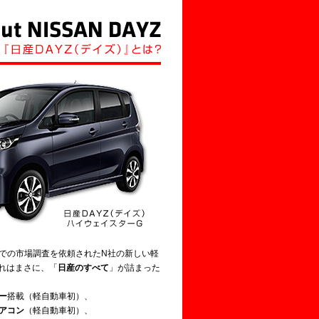
での市場調査を依頼されたN社の新しい軽
これはまさに、「
日産のすべて
」が詰まった
ー
搭載（軽自動車初）、
アコン
（軽自動車初）、