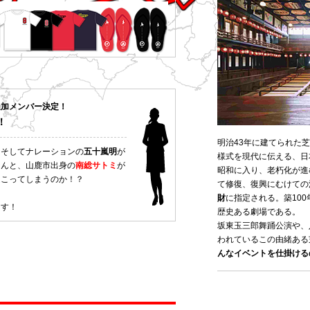
追加メンバー決定！
！
明治43年に建てられた
、そしてナレーションの
五十嵐明
が
様式を現代に伝える、日
なんと、山鹿市出身の
南総サトミ
が
昭和に入り、老朽化が進
起こってしまうのか！？
て修復、復興にむけての
財
に指定される。築10
っす！
歴史ある劇場である。
坂東玉三郎舞踊公演や、
われているこの由緒ある
んなイベントを仕掛ける