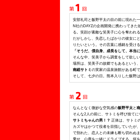
安部礼司と飯野平太の目の前に現れた
N社のDAYZの企画開発に携わってきた
る。笑顔が素敵な笑美子に心を奪われ
だがしかし、失恋したばかりの彼女に
りたいという。その言葉に感銘を受け
「そうだ、僕自身、成長をして、本当
そんな中、笑美子から調査をして欲し
場所は、笑美子の故郷でもあるという
南総サトミ
の実家の温泉旅館がある町
そして、七夕の日。熊本入りした飯野
なんとなく微妙な空気感の
飯野平太
と
そんな2人の前に、サトミを呼び捨てに
サトミちゃんの男！？
正体は、サトミ
カズヤはかつて役者を目指していたが
で別れた、恋人との未練も断ち切れぬま
乗せ、山鹿を一緒にドライブする。何