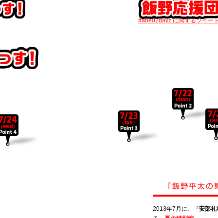
#abe02dayz に関するツイー
2013年7月に、『
安部礼