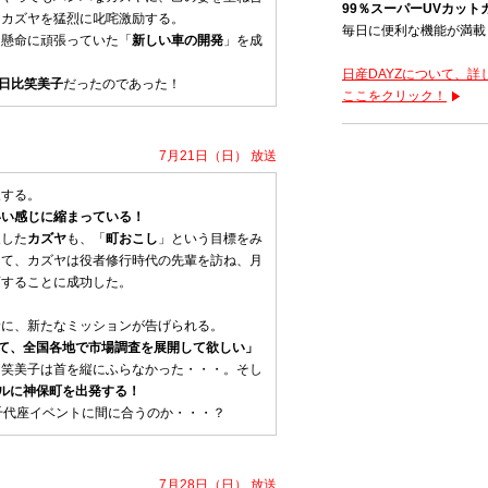
99％スーパーUVカット
、カズヤを猛烈に叱咤激励する。
毎日に便利な機能が満載
、懸命に頑張っていた「
新しい車の開発
」を成
日産DAYZについて、
日比笑美子
だったのであった！
ここをクリック！
7月21日（日） 放送
天する。
いい感じに縮まっている！
戻した
カズヤ
も、「
町おこし
」という目標をみ
して、カズヤは役者修行時代の先輩を訪ね、月
画することに成功した。
野に、新たなミッションが告げられる。
って、全国各地で市場調査を展開して欲しい」
、笑美子は首を縦にふらなかった・・・。そし
アルに神保町を出発する！
千代座イベントに間に合うのか・・・？
7月28日（日） 放送