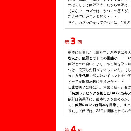
わせてしまう飯野平太。だから飯野は
そんな中、カズヤは、かつての恋人が
功させていたことを知り・・・。
そう、カズヤのかつての恋人は、N社の
熊本に到着した安部礼司と刈谷勇は仰
なんか、飯野とサトミの距離が・・・
飯野との出会いにより、やる気を取り
つけ、充実した日々を送っていた。そ
末に
八千代座
で和太鼓のイベントを企
すべてが順風満帆に見えたが・・・
日比笑美子
に呼ばれ、東京に戻った飯
「特別ラッピングを施したDAYZに乗
飯野は笑美子に、熊本行きを薦めるが
て、
飯野のDAYZは熊本を目指し、リ
果たして飯野は、28日に開催される八