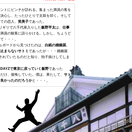
ベントにピンチが訪れる。集まった満員の客を
、決心し、たったひとりで太鼓を叩く。そして
つての恋人、
笑美子
であった。
ギリギリで八千代座入りした
飯野平太
は、
仕事
、満員の観客に語りかける。しかし、ちょうど
いて・・・。
シュボードから見つけたのは、
白紙の婚姻届
。
が止まらないサトミ
であったが・・・婚姻届
されていたものだと知り、拍子抜けしてしま
、
DAYZで東京に戻っていく飯野
であった
とだけ、後悔していた。僕は、果たして、
サト
て良かったのだろうか
と・・・。