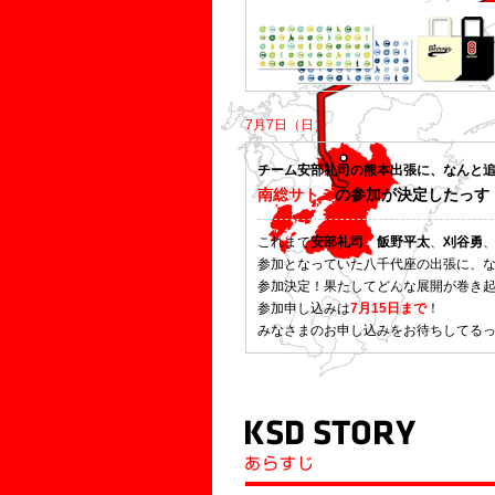
7月7日（日）
チーム安部礼司の熊本出張に、なんと
南総サトミ
の参加が決定したっす
これまで
安部礼司
、
飯野平太
、
刈谷勇
参加となっていた八千代座の出張に、
参加決定！果たしてどんな展開が巻き
参加申し込みは
7月15日まで
！
みなさまのお申し込みをお待ちしてる