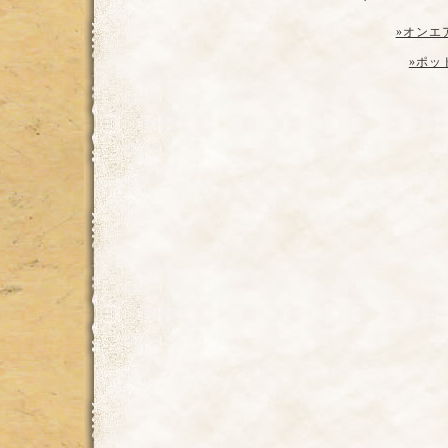
»オンエ
»ポッ