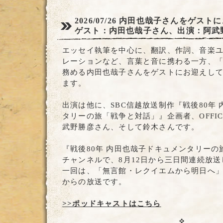
2026/07/26
内田也哉子さんをゲストに
ゲスト：内田也哉子さん、出演：阿武
エッセイ執筆を中心に、翻訳、作詞、音楽ユニッ
レーションなど、言葉と音に携わる一方、
務める内田也哉子さんをゲストにお迎えし
ます。
出演は他に、SBC信越放送制作『戦後80年
タリーの旅「戦争と対話」』企画者、OFFIC
武野勝彦さん、そして鈴木さんです。
『戦後80年 内田也哉子ドキュメンタリー
チャンネルで、8月12日から三日間連続放
一回は、「無言館・レクイエムから明日へ」で、
からの放送です。
>>ポッドキャストはこちら