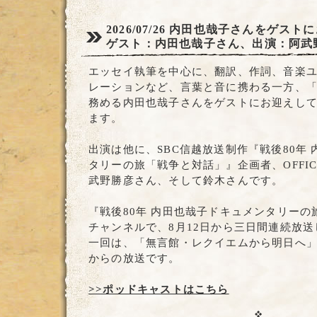
2026/07/26
内田也哉子さんをゲストに
ゲスト：内田也哉子さん、出演：阿武
エッセイ執筆を中心に、翻訳、作詞、音楽ユニッ
レーションなど、言葉と音に携わる一方、
務める内田也哉子さんをゲストにお迎えし
ます。
出演は他に、SBC信越放送制作『戦後80年
タリーの旅「戦争と対話」』企画者、OFFIC
武野勝彦さん、そして鈴木さんです。
『戦後80年 内田也哉子ドキュメンタリー
チャンネルで、8月12日から三日間連続放
一回は、「無言館・レクイエムから明日へ」で、
からの放送です。
>>ポッドキャストはこちら