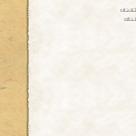
»オンエ
»ポッ