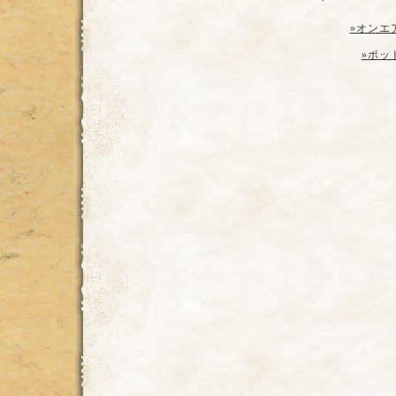
»オンエ
»ポッ