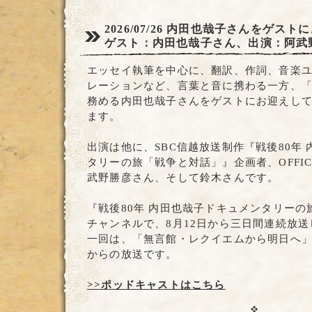
2026/07/26
内田也哉子さんをゲストに
ゲスト：内田也哉子さん、出演：阿武
エッセイ執筆を中心に、翻訳、作詞、音楽ユニッ
レーションなど、言葉と音に携わる一方、
務める内田也哉子さんをゲストにお迎えし
ます。
出演は他に、SBC信越放送制作『戦後80年
タリーの旅「戦争と対話」』企画者、OFFIC
武野勝彦さん、そして鈴木さんです。
『戦後80年 内田也哉子ドキュメンタリー
チャンネルで、8月12日から三日間連続放
一回は、「無言館・レクイエムから明日へ」で、
からの放送です。
>>ポッドキャストはこちら