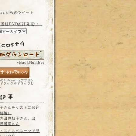
a_ya からのツイート
 番組DVD好評発売中！
»
BackNumber
どのPodcastingアプリケ
ドラッグ＆ドロップし
い。
子さんをゲストにお迎
前編）
内田也哉子さん、出
野勝彦さん
・スミスのスーツで見