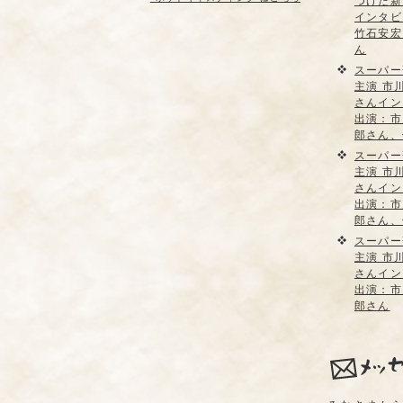
つけた新
インタビ
竹石安宏
ん
スーパー
主演 市
さんイン
出演：市
郎さん、
スーパー
主演 市
さんイン
出演：市
郎さん、
スーパー
主演 市
さんイン
出演：市
郎さん