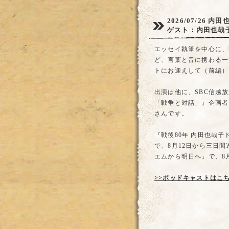
2026/07/26
内田
ゲスト：内田也哉
エッセイ執筆を中心に、翻
ど、言葉と音に携わる一
トにお迎えして（前編）
出演は他に、SBC信越
「戦争と対話」』企画者
さんです。
『戦後80年 内田也哉
で、8月12日から三日
エムから明日へ」で、8月
>>ポッドキャストはこ