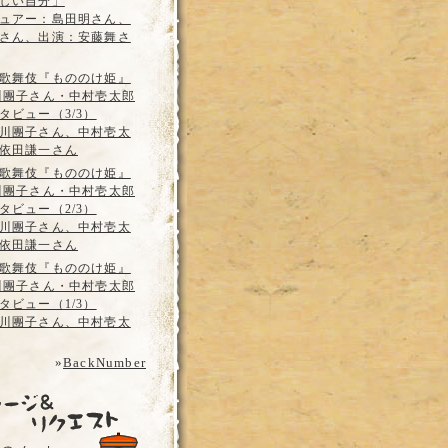
しい自分」
ュアー：島田明さん、
さん、出演：安藤舞さ
歌舞伎『もののけ姫』
川團子さん・中村壱太郎
タビュー（3/3）
川團子さん、中村壱太
依田謙一さん
歌舞伎『もののけ姫』
川團子さん・中村壱太郎
タビュー（2/3）
川團子さん、中村壱太
依田謙一さん
歌舞伎『もののけ姫』
川團子さん・中村壱太郎
タビュー（1/3）
川團子さん、中村壱太
»
BackNumber