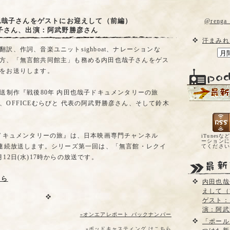
也哉子さんをゲストにお迎えして（前編）
@reng
子さん、出演：阿武野勝彦さん
汗まみれ
訳、作詞、音楽ユニットsighboat、ナレーションな
方、「無言館共同館主」も務める内田也哉子さんをゲス
をお送りします。
放送制作『戦後80年 内田也哉子ドキュメンタリーの旅
、OFFICEむらびと 代表の阿武野勝彦さん、そして鈴木
子ドキュメンタリーの旅』は、日本映画専門チャンネル
iTunesな
ーションに
間連続放送します。シリーズ第一回は、「無言館・レクイ
てくださ
12日(水)17時からの放送です。
ちら
内田也哉
えして（
ゲスト：
演：阿武
»オンエアレポート バックナンバー
「ポール
»ポッドキャスティング はこちら