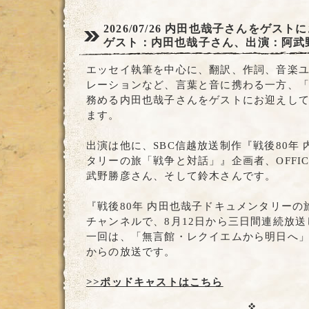
2026/07/26
内田也哉子さんをゲストに
ゲスト：内田也哉子さん、出演：阿武
エッセイ執筆を中心に、翻訳、作詞、音楽ユニッ
レーションなど、言葉と音に携わる一方、
務める内田也哉子さんをゲストにお迎えし
ます。
出演は他に、SBC信越放送制作『戦後80年
タリーの旅「戦争と対話」』企画者、OFFIC
武野勝彦さん、そして鈴木さんです。
『戦後80年 内田也哉子ドキュメンタリー
チャンネルで、8月12日から三日間連続放
一回は、「無言館・レクイエムから明日へ」で、
からの放送です。
>>ポッドキャストはこちら