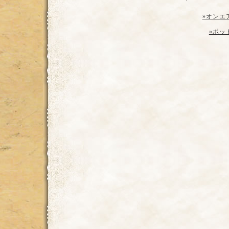
»オンエ
»ポッ