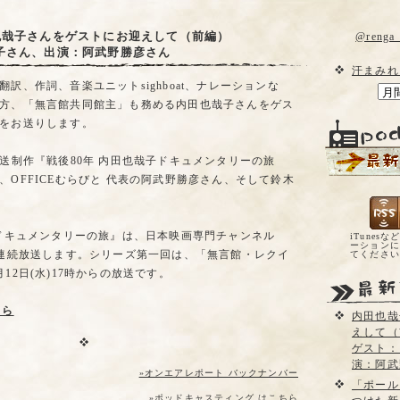
也哉子さんをゲストにお迎えして（前編）
@reng
子さん、出演：阿武野勝彦さん
汗まみれ
訳、作詞、音楽ユニットsighboat、ナレーションな
方、「無言館共同館主」も務める内田也哉子さんをゲス
をお送りします。
放送制作『戦後80年 内田也哉子ドキュメンタリーの旅
、OFFICEむらびと 代表の阿武野勝彦さん、そして鈴木
子ドキュメンタリーの旅』は、日本映画専門チャンネル
iTunesな
ーションに
間連続放送します。シリーズ第一回は、「無言館・レクイ
てくださ
12日(水)17時からの放送です。
ちら
内田也哉
えして（
ゲスト：
演：阿武
»オンエアレポート バックナンバー
「ポール
»ポッドキャスティング はこちら