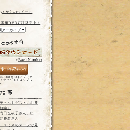
a_ya からのツイート
 番組DVD好評発売中！
»
BackNumber
どのPodcastingアプリケ
ドラッグ＆ドロップし
い。
子さんをゲストにお迎
前編）
内田也哉子さん、出
野勝彦さん
・スミスのスーツで見