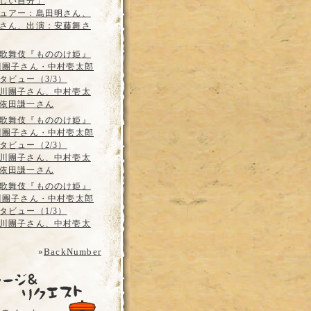
しい自分」
ュアー：島田明さん、
さん、出演：安藤舞さ
歌舞伎『もののけ姫』
川團子さん・中村壱太郎
タビュー（3/3）
川團子さん、中村壱太
依田謙一さん
歌舞伎『もののけ姫』
川團子さん・中村壱太郎
タビュー（2/3）
川團子さん、中村壱太
依田謙一さん
歌舞伎『もののけ姫』
川團子さん・中村壱太郎
タビュー（1/3）
川團子さん、中村壱太
»
BackNumber