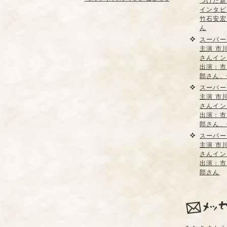
つけた新
インタビ
竹石安宏
ん
スーパー
主演 市
さんイン
出演：市
郎さん、
スーパー
主演 市
さんイン
出演：市
郎さん、
スーパー
主演 市
さんイン
出演：市
郎さん