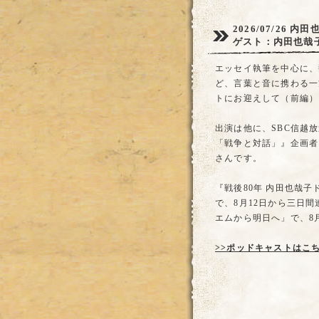
2026/07/26
内田
ゲスト：内田也哉
エッセイ執筆を中心に、翻
ど、言葉と音に携わる一
トにお迎えして（前編）
出演は他に、SBC信越
「戦争と対話」』企画者
さんです。
『戦後80年 内田也哉
で、8月12日から三日
エムから明日へ」で、8月
>>ポッドキャストはこ