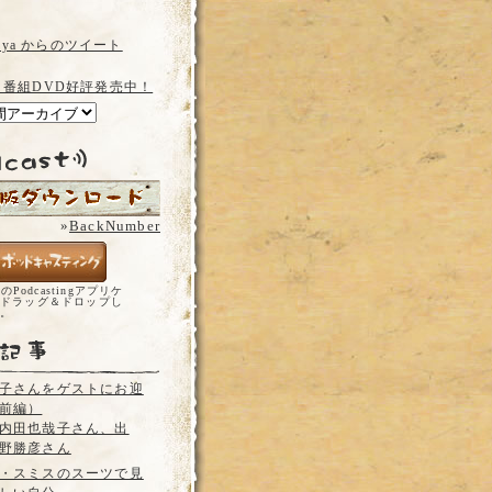
a_ya からのツイート
 番組DVD好評発売中！
»
BackNumber
どのPodcastingアプリケ
ドラッグ＆ドロップし
い。
子さんをゲストにお迎
前編）
内田也哉子さん、出
野勝彦さん
・スミスのスーツで見