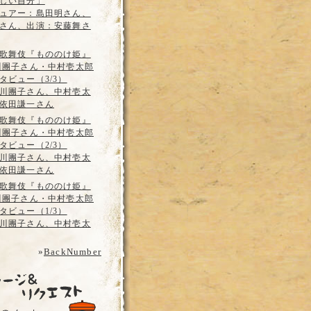
しい自分」
ュアー：島田明さん、
さん、出演：安藤舞さ
歌舞伎『もののけ姫』
川團子さん・中村壱太郎
タビュー（3/3）
川團子さん、中村壱太
依田謙一さん
歌舞伎『もののけ姫』
川團子さん・中村壱太郎
タビュー（2/3）
川團子さん、中村壱太
依田謙一さん
歌舞伎『もののけ姫』
川團子さん・中村壱太郎
タビュー（1/3）
川團子さん、中村壱太
»
BackNumber