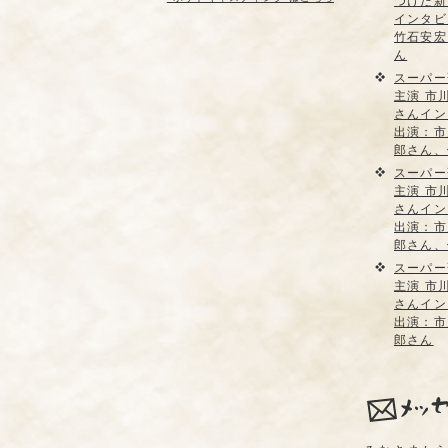
つけた新
インタビ
竹石安宏
ん
スーパー
主演 市
さんイン
出演：市
郎さん、
スーパー
主演 市
さんイン
出演：市
郎さん、
スーパー
主演 市
さんイン
出演：市
郎さん