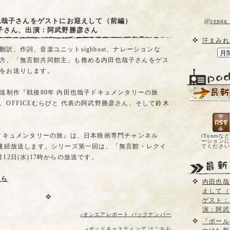
也哉子さんをゲストにお迎えして（前編）
@reng
子さん、出演：阿武野勝彦さん
汗まみれ
訳、作詞、音楽ユニットsighboat、ナレーションな
方、「無言館共同館主」も務める内田也哉子さんをゲス
をお送りします。
放送制作『戦後80年 内田也哉子ドキュメンタリーの旅
、OFFICEむらびと 代表の阿武野勝彦さん、そして鈴木
子ドキュメンタリーの旅』は、日本映画専門チャンネル
iTunesな
ーションに
間連続放送します。シリーズ第一回は、「無言館・レクイ
てくださ
12日(水)17時からの放送です。
ちら
内田也哉
えして（
ゲスト：
演：阿武
»オンエアレポート バックナンバー
「ポール
»ポッドキャスティング はこちら