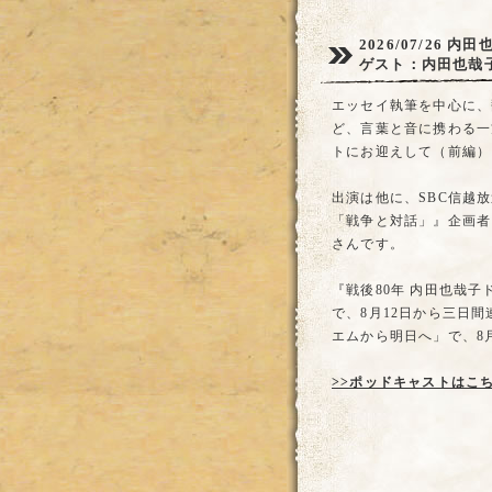
2026/07/26
内田
ゲスト：内田也哉
エッセイ執筆を中心に、翻
ど、言葉と音に携わる一
トにお迎えして（前編）
出演は他に、SBC信越
「戦争と対話」』企画者
さんです。
『戦後80年 内田也哉
で、8月12日から三日
エムから明日へ」で、8月
>>ポッドキャストはこ