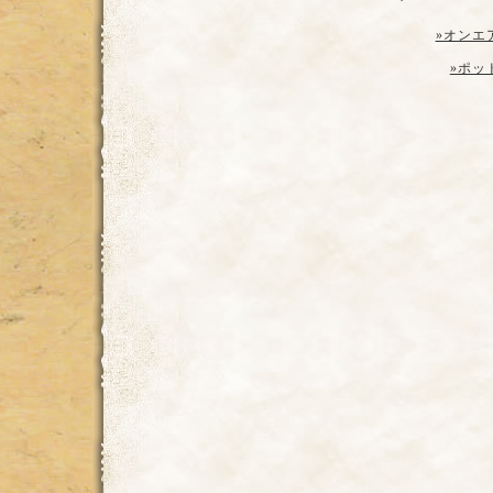
»オンエ
»ポッ