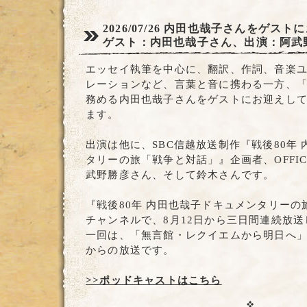
2026/07/26
内田也哉子さんをゲストに
ゲスト：内田也哉子さん、出演：阿武
エッセイ執筆を中心に、翻訳、作詞、音楽ユニッ
レーションなど、言葉と音に携わる一方、
務める内田也哉子さんをゲストにお迎えし
ます。
出演は他に、SBC信越放送制作『戦後80年
タリーの旅「戦争と対話」』企画者、OFFIC
武野勝彦さん、そして鈴木さんです。
『戦後80年 内田也哉子ドキュメンタリー
チャンネルで、8月12日から三日間連続放
一回は、「無言館・レクイエムから明日へ」で、
からの放送です。
>>ポッドキャストはこちら