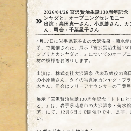
2026/04/26
宮沢賢治生誕130周年記
ンヤダと」オープニングセレモニー
出演：高田貞一さん、小原勝さん、カ
ん、司会：千葉星子さん
4月17日に岩手県花巻市の大沢温泉・菊水
茅」で開催された、展示『宮沢賢治生誕13
ジブリとカンヤダと」』についてのオープ
材の模様をお送りします。
出演は、株式会社大沢温泉 代表取締役の高
の小原勝さん、タイの写真家カンヤダ・プ
木さん、司会はフリーアナウンサーの千葉
展示『宮沢賢治生誕130周年記念「トトロ
と」』は、岩手県花巻市の大沢温泉・菊水
茅」にて、12月6日まで開催中です。是非
い。