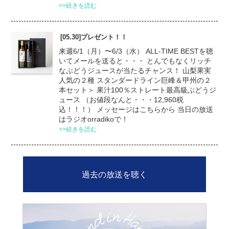
>>続きを読む
[05.30]プレゼント！！
来週6/1（月）〜6/3（水） ALL-TIME BESTを聴
いてメールを送ると・・・ とんでもなくリッチ
なぶどうジュースが当たるチャンス！ 山梨果実
人気の２種 スタンダードライン巨峰＆甲州の２
本セット＞ 果汁100％ストレート最高級ぶどうジ
ュース （お値段なんと・・・12,960税
込！！！） メッセージはこちらから 当日の放送
はラジオorradikoで！
>>続きを読む
過去の放送を聴く