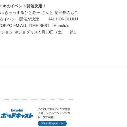
ing Clubのイベント開催決定！
lub部長の #きゃっするひとみー さんと 副部長のもこ
ベント開催が決定！！ JAL HONOLULU
TOKYO FM ALL-TIME BEST「Honolulu
ンセッション ＠ジョグリス 5月30日（土） 第1