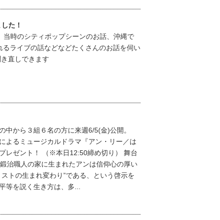
しました！
！ 当時のシティポップシーンのお話、沖縄で
れるライブの話などなどたくさんのお話を伺い
聞き直しできます
！
中から３組６名の方に来週6/5(金)公開。
によるミュージカルドラマ『アン・リー／は
レゼント！ （※本日12:50締め切り） 舞台
い鍛治職人の家に生まれたアンは信仰心の厚い
リストの生まれ変わり”である、という啓示を
等を説く生き方は、多...