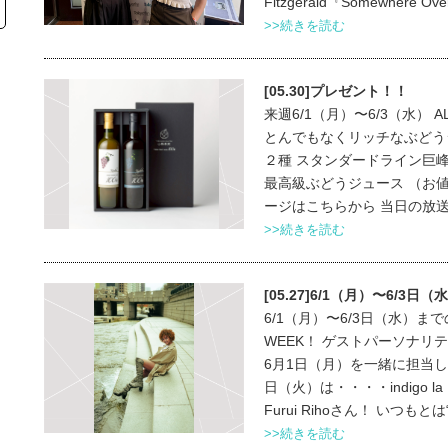
Fitzgerald『Somewhere Over 
>>続きを読む
[05.30]プレゼント！！
来週6/1（月）〜6/3（水） 
とんでもなくリッチなぶどう
２種 スタンダードライン巨峰
最高級ぶどうジュース （お値
ージはこちらから 当日の放送はラ
>>続きを読む
[05.27]6/1（月）〜6/3日
6/1（月）〜6/3日（水）までの
WEEK！ ゲストパーソナリ
6月1日（月）を一緒に担当してく
日（火）は・・・・indigo 
Furui Rihoさん！ いつもとは
>>続きを読む