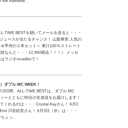
the Rainbow...
ALL-TIME BESTを聴いてメールを送ると・・・
ジュースが当たるチャンス！ 山梨果実 人気の
＆甲州の２本セット＞ 果汁100％ストレート
段なんと・・・12,960税込！！！） メッセ
ジオorradikoで！
（水）ダブル MC WEEK！
3日間、ALL-TIME BESTは、ダブル MC
ティーとともに90分の生放送をお届けします！
れるのは・・・Crystal Kayさん！ 6月2
la End 川谷絵音さん！ 6月3日（水）は・・・
“ちょっ...