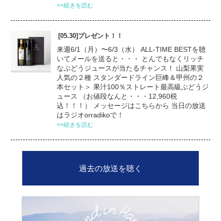
>>続きを読む
[05.30]プレゼント！！
来週6/1（月）〜6/3（水） ALL-TIME BESTを聴
いてメールを送ると・・・ とんでもなくリッチ
なぶどうジュースが当たるチャンス！ 山梨果実
人気の２種 スタンダードライン巨峰＆甲州の２
本セット＞ 果汁100％ストレート最高級ぶどうジ
ュース （お値段なんと・・・12,960税
込！！！） メッセージはこちらから 当日の放送
はラジオorradikoで！
>>続きを読む
過去の放送を聴く