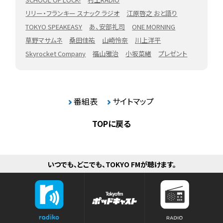
リリー・フランキー スナック ラジオ
江原啓之 おと語り
TOKYO SPEAKEASY
あ、安部礼司
ONE MORNING
草野マサムネ
桑田佳祐
山崎怜奈
川上洋平
Skyrocket Company
福山雅治
小坂菜緒
プレゼント
番組表
サイトマップ
TOPに戻る
いつでも、どこでも、TOKYO FMが聴けます。