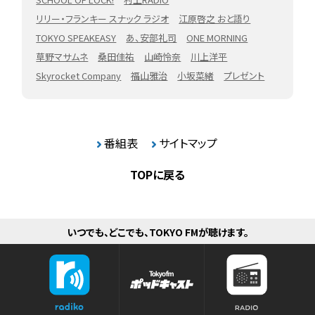
リリー・フランキー スナック ラジオ
江原啓之 おと語り
TOKYO SPEAKEASY
あ、安部礼司
ONE MORNING
草野マサムネ
桑田佳祐
山崎怜奈
川上洋平
Skyrocket Company
福山雅治
小坂菜緒
プレゼント
番組表
サイトマップ
TOPに戻る
いつでも、どこでも、TOKYO FMが聴けます。