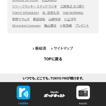
リリー・フランキー スナック ラジオ
江原啓之 おと語り
TOKYO SPEAKEASY
あ、安部礼司
ONE MORNING
草野マサムネ
桑田佳祐
山崎怜奈
川上洋平
Skyrocket Company
福山雅治
小坂菜緒
プレゼント
番組表
サイトマップ
TOPに戻る
いつでも、どこでも、TOKYO FMが聴けます。