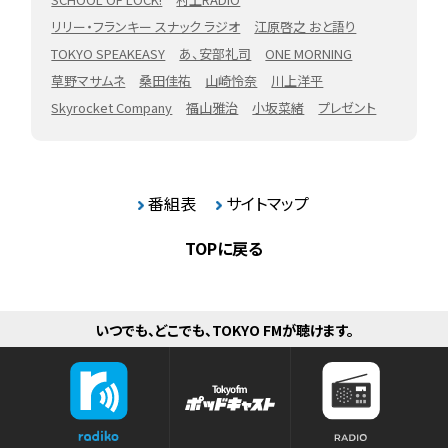
リリー・フランキー スナック ラジオ
江原啓之 おと語り
TOKYO SPEAKEASY
あ、安部礼司
ONE MORNING
草野マサムネ
桑田佳祐
山崎怜奈
川上洋平
Skyrocket Company
福山雅治
小坂菜緒
プレゼント
番組表
サイトマップ
TOPに戻る
いつでも、どこでも、TOKYO FMが聴けます。