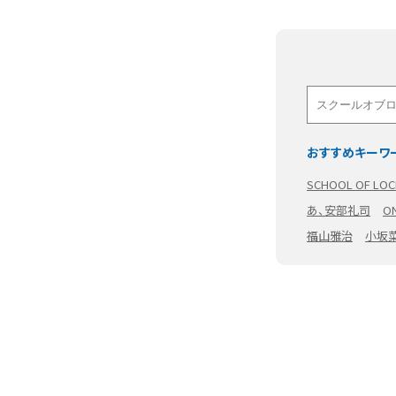
おすすめキーワ
SCHOOL OF LOC
あ、安部礼司
O
福山雅治
小坂