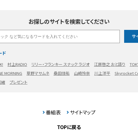
お探しのサイトを検索してください
ード
K!
村上RADIO
リリー・フランキー スナック ラジオ
江原啓之 おと語り
TOK
NE MORNING
草野マサムネ
桑田佳祐
山崎怜奈
川上洋平
Skyrocket 
菜緒
プレゼント
番組表
サイトマップ
TOPに戻る