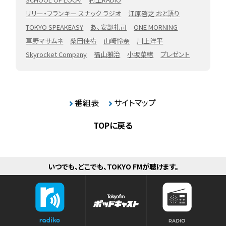
リリー・フランキー スナック ラジオ
江原啓之 おと語り
TOKYO SPEAKEASY
あ、安部礼司
ONE MORNING
草野マサムネ
桑田佳祐
山崎怜奈
川上洋平
Skyrocket Company
福山雅治
小坂菜緒
プレゼント
番組表
サイトマップ
TOPに戻る
いつでも、どこでも、TOKYO FMが聴けます。