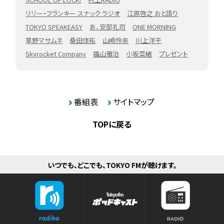
リリー・フランキー スナック ラジオ
江原啓之 おと語り
TOKYO SPEAKEASY
あ、安部礼司
ONE MORNING
草野マサムネ
桑田佳祐
山崎怜奈
川上洋平
Skyrocket Company
福山雅治
小坂菜緒
プレゼント
番組表
サイトマップ
TOPに戻る
いつでも、どこでも、TOKYO FMが聴けます。