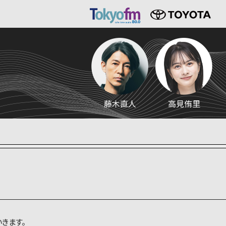
藤木直人
高見侑里
きます。