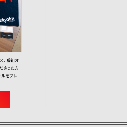
く、番組オ
くださった方
オルをプレ