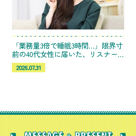
「業務量3倍で睡眠3時間…」限界寸
前の40代女性に届いた、リスナー
たちの「これ、やめてみたら楽に
2026.07.31
なった！」体験談