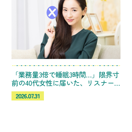
「業務量3倍で睡眠3時間…」限界寸
前の40代女性に届いた、リスナー
たちの「これ、やめてみたら楽に
2026.07.31
なった！」体験談