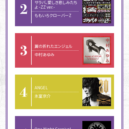
サラバ、愛しき悲しみたち
よ -ZZ ver.-
ももいろクローバーZ
翼の折れたエンジェル
中村あゆみ
ANGEL
氷室京介