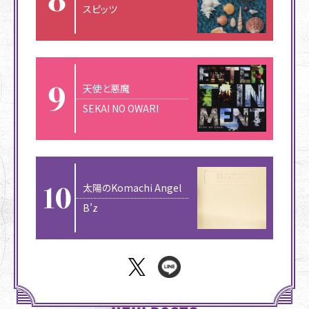
スピッツ
天使と悪魔
SEKAI NO OWARI
太陽のKomachi Angel
B’z