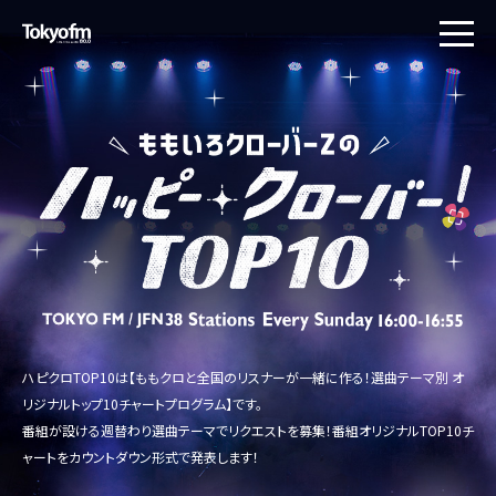
toggle
naviga
ハピクロTOP10は【ももクロと全国のリスナーが一緒に作る！選曲テーマ別 オ
リジナルトップ10チャートプログラム】です。
番組が設ける週替わり選曲テーマでリクエストを募集！番組オリジナルTOP10チ
ャートをカウントダウン形式で発表します！