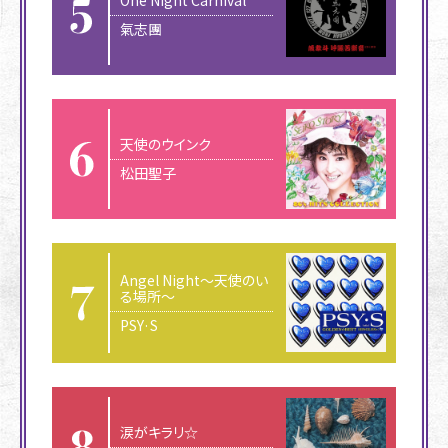
One Night Carnival
氣志團
天使のウインク
松田聖子
Angel Night〜天使のい
る場所〜
PSY·S
涙がキラリ☆