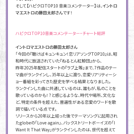
そして【ハピクロTOP10 音楽コメンテーター】は、
イントロ
マエストロの藤田太郎さん
です！
ハピクロTOP10音楽コメンテーター・チャート総評
イントロマエストロの藤田太郎さん
「今回の『聴けばキュンキュン！恋リアソングTOP10』は、昭
和時代に放送されていた『ねるとん紅鯨団』から、
昨年2025年配信スタートの『ラブ上等』まで、7作品のテー
マ曲がランクインし、35年以上に渡り、恋愛リアリティーシ
ョー番組を彩ってきた歴史を学べる結果となりました。
ランクインした曲に共通しているのは、誰もが、私のことを
歌っているのかも！？と感じるような、時代や場所、文化な
ど、特定の条件を超えた、普遍性がある恋愛のワードを歌
詞で描いている点です。
リリースから20年以上経った後でテーマソングに起用され
たglobeの「Love again」、バックストリートボーイズの「I
Want It That Way」がランクインしたのは、世代を超えて