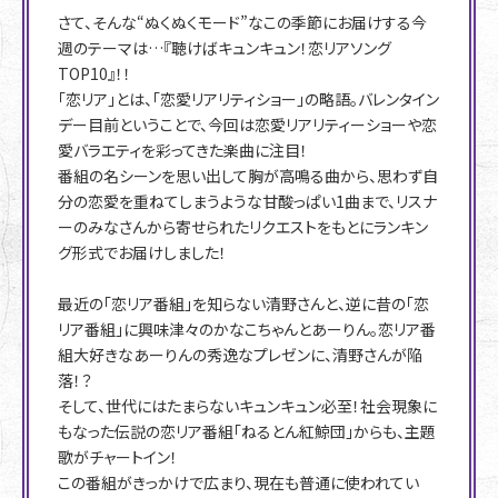
さて、そんな“ぬくぬくモード”なこの季節にお届けする今
週のテーマは…『聴けばキュンキュン！恋リアソング
TOP10』！！
「恋リア」とは、「恋愛リアリティショー」の略語。バレンタイン
デー目前ということで、今回は恋愛リアリティーショーや恋
愛バラエティを彩ってきた楽曲に注目！
番組の名シーンを思い出して胸が高鳴る曲から、思わず自
分の恋愛を重ねてしまうような甘酸っぱい1曲まで、リスナ
ーのみなさんから寄せられたリクエストをもとにランキン
グ形式でお届けしました！
最近の「恋リア番組」を知らない清野さんと、逆に昔の「恋
リア番組」に興味津々のかなこちゃんとあーりん。恋リア番
組大好きなあーりんの秀逸なプレゼンに、清野さんが陥
落！？
そして、世代にはたまらないキュンキュン必至！社会現象に
もなった伝説の恋リア番組「ねるとん紅鯨団」からも、主題
歌がチャートイン！
この番組がきっかけで広まり、現在も普通に使われてい