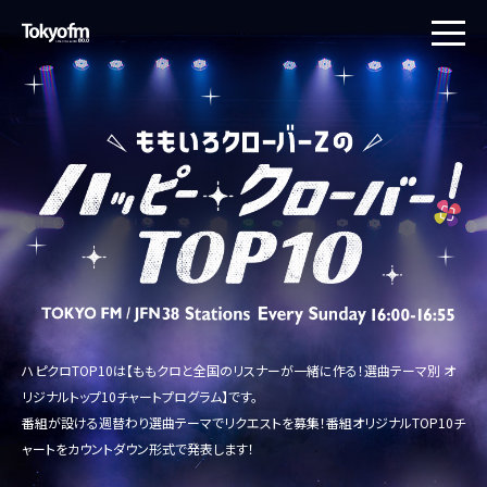
toggle
naviga
ハピクロTOP10は【ももクロと全国のリスナーが一緒に作る！選曲テーマ別 オ
リジナルトップ10チャートプログラム】です。
番組が設ける週替わり選曲テーマでリクエストを募集！番組オリジナルTOP10チ
ャートをカウントダウン形式で発表します！