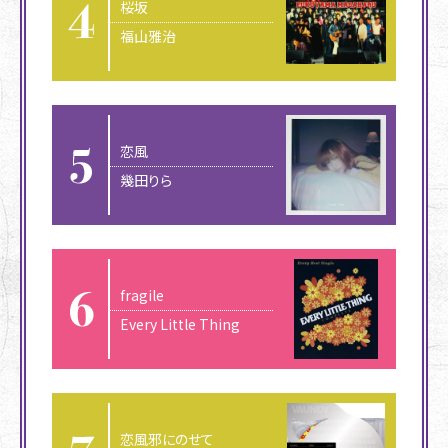
桜坂
福山雅治
恋風
幾田りら
fragile
Every Little Thing
恋風邪にのせて