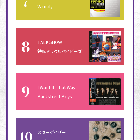
Vaundy
TALK SHOW
鉄腕ミラクルベイビーズ
I Want It That Way
Backstreet Boys
スターゲイザー