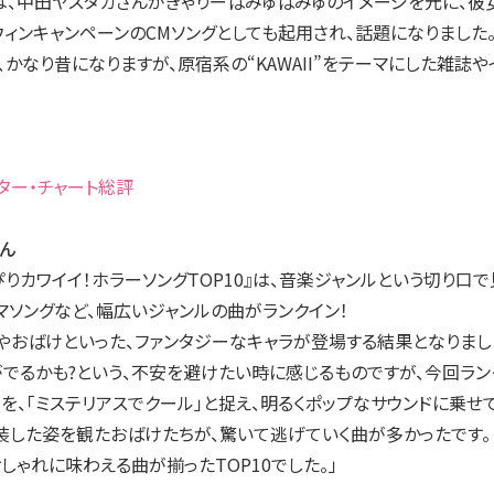
曲は、中田ヤスタカさんがきゃりーぱみゅぱみゅのイメージを元に、
ウィンキャンペーンのCMソングとしても起用され、話題になりました
かなり昔になりますが、原宿系の“KAWAII”をテーマにした雑誌
ター・チャート総評
ん
ぴりカワイイ！ホラーソングTOP10』は、音楽ジャンルという切り口で
マソングなど、幅広いジャンルの曲がランクイン！
ーやおばけといった、ファンタジーなキャラが登場する結果となりまし
がでるかも?という、不安を避けたい時に感じるものですが、今回ラン
を、「ミステリアスでクール」と捉え、明るくポップなサウンドに乗せて
装した姿を観たおばけたちが、驚いて逃げていく曲が多かったです。
しゃれに味わえる曲が揃ったTOP10でした。」