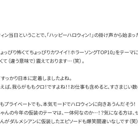
ィン当日ということで、「ハッピーハロウィン！」の掛け声から始まった、
ょっぴり怖くてちょっぴりカワイイ！ホラーソングTOP10』をテーマ
て（違う意味で）震えております…（笑）。
てすっかり日本に定着しましたよね。
いえば、我らがももクロ！ですよね！！お仕事も含めると、すさまじい
もプライベートでも、本気モードでハロウィンに向きあうんだそう！
ちゃんの今年の仮装のテーマは、一体何なのか…！？気になる方は、
ゃんがダルメシアンに仮装したエピソードも爆笑間違いなしです（笑）