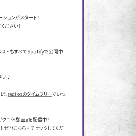
レーションがスタート！
てください！
トもすべてSpotifyで公開中
さい♪
ば、
radikoのタイムフリー
でいつ
ピクロ休憩室』
を配信中！
 ぜひこちらもチェックしてくだ