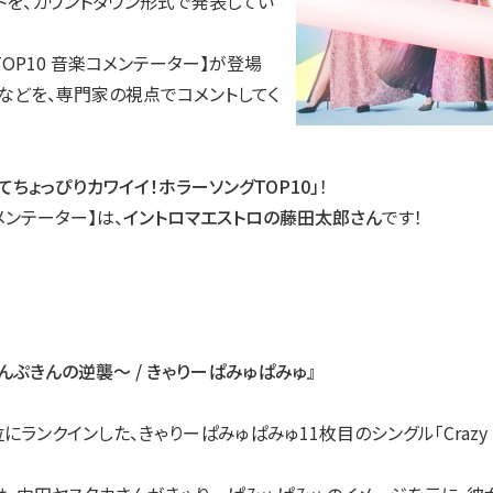
ートを、カウントダウン形式で発表してい
OP10 音楽コメンテーター】が登場
などを、専門家の視点でコメントしてく
てちょっぴりカワイイ！ホラーソングTOP10」
！
メンテーター】は、
イントロマエストロの藤田太郎さん
です！
t 〜ぱんぷきんの逆襲〜 / きゃりーぱみゅぱみゅ』
２位にランクインした、きゃりーぱみゅぱみゅ11枚目のシングル「Crazy Pa