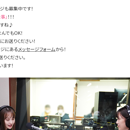
ージも募集中です！
仕事」
！！！
ますね♪
んでもOK！
にお送りください！
ージにある
メッセージフォーム
から！
送りください。
います！