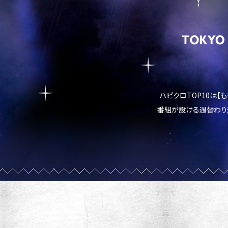
ハピクロTOP10は【
番組が設ける週替わり選