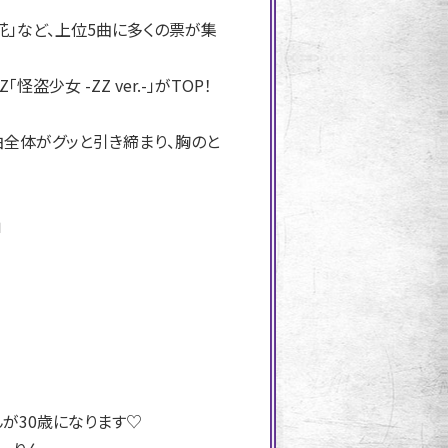
」など、上位5曲に多くの票が集
女 -ZZ ver.-」がTOP！
曲全体がグッと引き締まり、胸のと
」
んが30歳になります♡