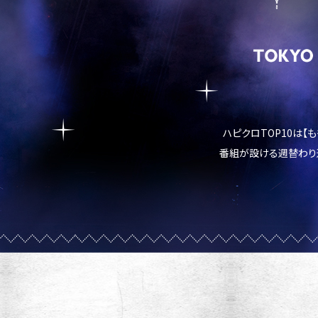
ハピクロTOP10は【
番組が設ける週替わり選