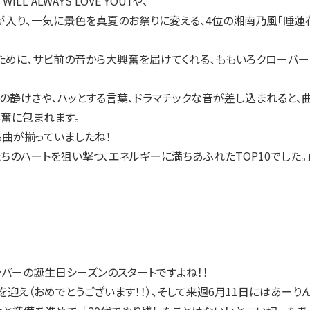
LL ALWAYS LOVE YOU」や、
入り、一気に景色を真夏のお祭りに変える、4位の湘南乃風「睡蓮花
に、サビ前の音から大興奮を届けてくれる、ももいろクローバーZ「怪盗少
の静けさや、ハッとする言葉、ドラマチックな音が差し込まれると、
奮に包まれます。
曲が揃っていましたね！
ちのハートを狙い撃つ、エネルギーに満ちあふれたTOP10でした。
ンバーの誕生日シーズンのスタートですよね！！
迎え（おめでとうございます！！）、そして来週6月11日にはあーり