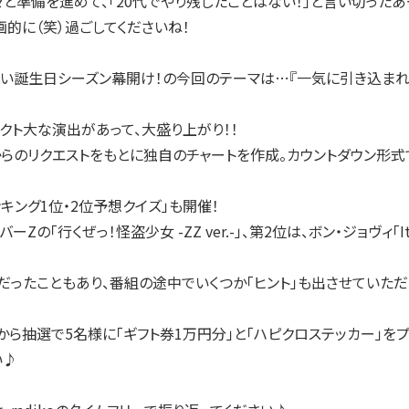
と準備を進めて、「20代でやり残したことはない！」と言い切ったあ
画的に（笑）過ごしてくださいね！
たい誕生日シーズン幕開け！の今回のテーマは…『一気に引き込まれ
クト大な演出があって、大盛り上がり！！
らのリクエストをもとに独自のチャートを作成。カウントダウン形式
キング1位・2位予想クイズ」も開催！
の「行くぜっ！怪盗少女 -ZZ ver.-」、第2位は、ボン・ジョヴィ「It’
ったこともあり、番組の途中でいくつか「ヒント」も出させていただ
から抽選で5名様に「ギフト券1万円分」と「ハピクロステッカー」をプ
い♪