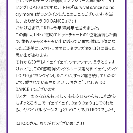
さて、今日のテーマ『感嘆詞ソングシリーズ第5弾「イェイ」
ソングTOP10』にですね、TRFの「survival dAnce no no
cry more 」がランクインしたとのことでございます。本当
に、「ありがとう DO DANCE 」です！
おかげさまで、TRFは今年30周年を迎えました。
この曲は、TRFが初めてヒットチャートの1位を獲得した曲
で、僕もメチャメチャ思い出に残っています。僕は、1位にな
ったご褒美に、スマトラオオヒラタクワガタを自分に買った
思い出があります。
それから30年も「イェイイェイ、ウォウウォウ」言うとります
けれども、この『感嘆詞ソングシリーズ第5弾「イェイ」ソング
TOP10』にランクインしたことが、ずっと聴き続けていただ
いて、愛されている曲だという、まさに「うれしみ DO
DANCE 」でございます。
リスナーのみなさんも、そして ももクロちゃんも、これから
もずっとこの曲で「イェイイェイ、ウォウウォウ 」してくれた
ら、「ヤバイバル ダーンス！」ということで、DJ KOOでした！」
DJ KOOさん、ありがとうございました！！