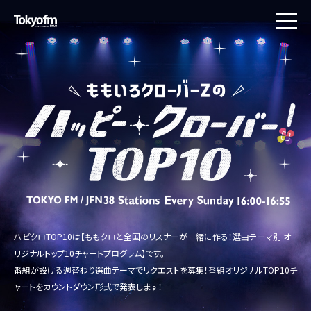
toggle
naviga
ハピクロTOP10は【ももクロと全国のリスナーが一緒に作る！選曲テーマ別 オ
リジナルトップ10チャートプログラム】です。
番組が設ける週替わり選曲テーマでリクエストを募集！番組オリジナルTOP10チ
ャートをカウントダウン形式で発表します！