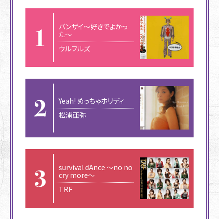
バンザイ〜好きでよかっ
た〜
ウルフルズ
Yeah! めっちゃホリディ
松浦亜弥
survival dAnce 〜no no
cry more〜
TRF