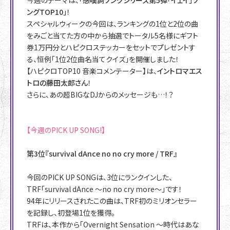
今週のテーマは、
「感嘆詞ソングシリーズ第5弾「イェイ」ソ
ングTOP10」
！
スペシャルウィークの今回は、ランキングの1位と2位の曲
をみごと当てた方の中から抽選でトータル5名様にギフト
券1万円分とハピクロステッカーをセットでプレゼントす
る、恒例「1位2位曲名当てクイズ」を開催しました！
【ハピクロTOP10 音楽コメンテーター】は、
イントロマエス
トロの藤田太郎さん
！
さらに、あの超BIGなDJからのメッセージも…！？
【今週のPICK UP SONG!】
第3位『survival dAnce no no cry more / TRF』
今回のPICK UP SONGは、3位にランクインした、
TRF「survival dAnce 〜no no cry more〜」です！
94年にリリースされたこの曲は、TRF初のミリオンセラー
を記録し、初登場1位を獲得。
TRFは、本作から「Overnight Sensation 〜時代はあな