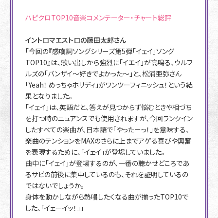
ハピクロTOP10音楽コメンテーター・チャート総評
イントロマエストロの藤田太郎さん
「今回の『感嘆詞ソングシリーズ第5弾「イェイ」ソング
TOP10』は、歌い出しから強烈に「イエイ」が高鳴る、ウルフ
ルズの「バンザイ〜好きでよかった〜」と、松浦亜弥さん
「Yeah！ めっちゃホリディ」がワンツーフィニッシュ！という結
果となりました。
「イェイ」は、英語だと、答えが見つからず悩むときや相づち
を打つ時のニュアンスでも使用されますが、今回ランクイン
したすべての楽曲が、日本語で「やったーっ！」を意味する、
楽曲のテンションをMAXのさらに上までアゲる喜びや興奮
を表現するために、「イェイ」が登場していました。
曲中に「イェイ」が登場するのが、一番の聴かせどころであ
るサビの前後に集中しているのも、それを証明しているの
ではないでしょうか。
身体を動かしながら熱唱したくなる曲が揃ったTOP10で
した、「イェーイッ！」」