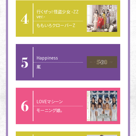
行くぜっ！怪盗少女 -ZZ
ver.-
ももいろクローバーZ
Happiness
嵐
LOVEマシーン
モーニング娘。