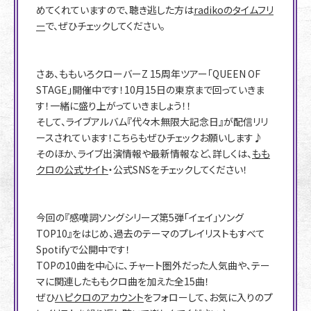
めてくれていますので、聴き逃した方は
radikoのタイムフリ
ー
で、ぜひチェックしてください。
さあ、ももいろクローバーZ 15周年ツアー「QUEEN OF
STAGE」開催中です！10月15日の東京まで回っていきま
す！一緒に盛り上がっていきましょう！！
そして、ライブアルバム『代々木無限大記念日』が配信リリ
ースされています！こちらもぜひチェックお願いします♪
そのほか、ライブ出演情報や最新情報など、詳しくは、
もも
クロの公式サイト
・公式SNSをチェックしてください！
今回の『感嘆詞ソングシリーズ第5弾「イェイ」ソング
TOP10』をはじめ、過去のテーマのプレイリストもすべて
Spotifyで公開中です！
TOPの10曲を中心に、チャート圏外だった人気曲や、テー
マに関連したももクロ曲を加えた全15曲！
ぜひ
ハピクロのアカウント
をフォローして、お気に入りのプ