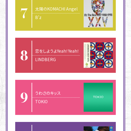
太陽のKOMACHI Angel
B’z
恋をしようよYeah！Yeah！
LINDBERG
うわさのキッス
TOKIO