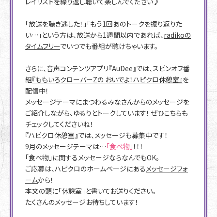
レイリストを繰り返し聴いて楽しんでください♪
「放送を聴き逃した！」「もう1回あのトークを振り返りた
い…」という方は、放送から1週間以内であれば、
radikoの
タイムフリー
でいつでも番組が聴けちゃいます。
さらに、音声コンテンツアプリ『AuDee』では、スピンオフ番
組
『ももいろクローバーZの おいでよ！ハピクロ休憩室』
を
配信中！
メッセージテーマにまつわるみなさんからのメッセージを
ご紹介しながら、ゆるりとトークしています！ ぜひこちらも
チェックしてくださいね！
『ハピクロ休憩室』では、メッセージも募集中です！
9月のメッセージテーマは…
「食べ物」
！！！
「食べ物」に関するメッセージならなんでもOK。
ご応募は、ハピクロのホームページにある
メッセージフォ
ーム
から！
本文の頭に「休憩室」と書いてお送りください。
たくさんのメッセージお待ちしています！