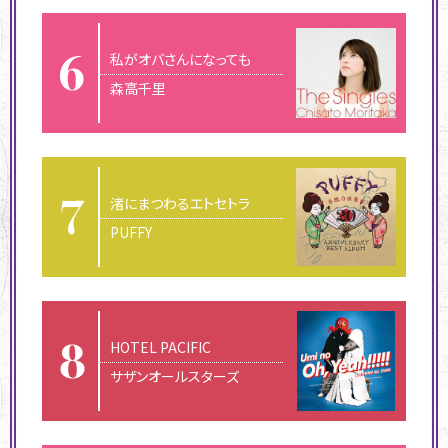
私がオバさんになっても
森高千里
渚にまつわるエトセトラ
PUFFY
HOTEL PACIFIC
サザンオールスターズ