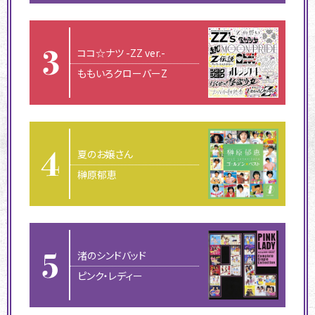
ココ☆ナツ -ZZ ver.-
ももいろクローバーZ
夏のお嬢さん
榊原郁恵
渚のシンドバッド
ピンク・レディー