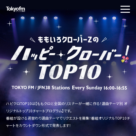
toggle
naviga
ハピクロTOP10は【ももクロと全国のリスナーが一緒に作る！選曲テーマ別 オ
リジナルトップ10チャートプログラム】です。
番組が設ける週替わり選曲テーマでリクエストを募集！番組オリジナルTOP10チ
ャートをカウントダウン形式で発表します！