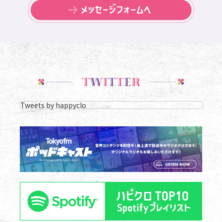
メッセー
タイトルや歌詞にも注目してね♪
そして、みなさんの真夏の思い出や予定な「真夏エピソード」も添
えてね♪
8/23放送予定
新しい景色に出会おう！ホライズンソングTOP10
広がる夏空が気持ちいい季節ですね…！
Tweets by happyclo
ホライズンとは「地平線」や「水平線」。
…ということで「地平線」や「水平線」にまつわる楽曲を教えてく
ださい！
8/30放送予定
8月ラストも元気いっぱい！！記号シリーズ第３弾
「！」マークソング
タイトルに記号がつく楽曲に注目する記号シリーズ！
3回目となる今回は…「！」マークに注目！！