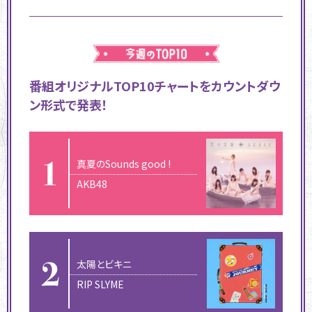
番組オリジナルTOP10チャートをカウントダウ
ン形式で発表！
真夏のSounds good !
AKB48
太陽とビキニ
RIP SLYME