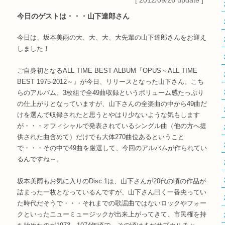
[ 2012/09/26 update ]
今日のゲストは・・・山下達郎さん
今日は、坂本美雨の大、大、大、大先輩の山下達郎さんをお迎え
しました！
ご自身初となるALL TIME BEST ALBUM『OPUS～ALL TIME
BEST 1975-2012～』が今日、リリースとなった山下さん。こち
らのアルバム、3枚組で全49曲収録というボリューム感たっぷり
の仕上がりとなっていますが、山下さんの全楽曲の中から49曲だ
けを選んで収録されたと思うとやはり少ないような気もします
が・・・オフィシャルで発表されているシングル曲（他の方へ提
供された曲含めて）だけでも大体270曲位あるということ
で・・・その中で49曲を厳選して、今回のアルバムが作られてい
るんですね～。
坂本美雨もお気に入りのDisc.1は、山下さんが20代の頃の作品が
詰まった一枚となっているんですが、山下さん曰く一番尖ってい
た時代だそうで・・・それまでの歌謡曲ではないロックやフォー
クといったニューミュージックが出来上がってきて、市民権を持