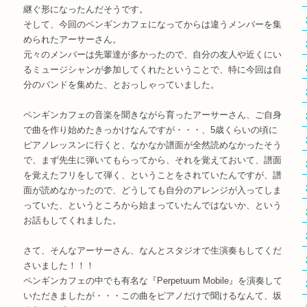
継ぐ形になったんだそうです。
そして、今回のペンギンカフェになってからは違うメンバーを集
められたアーサーさん。
元々のメンバーは先輩達が多かったので、自分の友人や近くにい
るミュージシャンが参加してくれたということで、特に今回は自
分のバンドを集めた、とおっしゃっていました。
ペンギンカフェの音楽を聞きながら育ったアーサーさん、ご自身
で曲を作り始めたきっかけなんですが・・・、5歳くらいの頃に
ピアノレッスンに行くと、なかなか譜面が全然読めなかったそう
で、まず先生に弾いてもらってから、それを覚えておいて、譜面
を覚えたフリをして弾く、ということをされていたんですが、譜
面が読めなかったので、どうしても自分のアレンジが入ってしま
っていた、というところから始まっていたんではないか、という
お話もしてくれました。
さて、そんなアーサーさん、なんとスタジオで生演奏もしてくだ
さいました！！！
ペンギンカフェの中でも有名な『Perpetuum Mobile』を演奏して
いただきましたが・・・この曲をピアノだけで聞けるなんて、坂