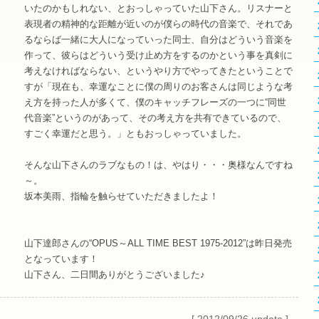
いたのかもしれない、とおっしゃっていた山下さん。リスナーと
表現者の精神的な距離が近いのが僕らの時代の音楽で、それであ
るならば一緒に大人になっていった同士、自分はどういう音楽を
作って、彼らはどういう受け止め方をするのかという事を真剣に
考えなければならない、というやり方でやってきたということで
すが「現在も、幸運なことに僕の周りのお客さんは同じような考
え方を持った人が多くて、僕のキャッチフレーズの一つに“同世
代音楽”というのがあって、その考え方を共有できているので、
すごく幸運だと思う。」ともおっしゃっていました。
そんな山下さんのラブなもの！は、やはり・・・奥様なんですね
～。
坂本美雨、指輪を触らせていただきましたよ！
山下達郎さんの“OPUS～ALL TIME BEST 1975-2012”は昨日発売
となっています！
山下さん、二日間ありがとうございました♪