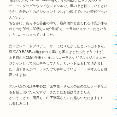
ち始めたのが1973～1974年頃で、その頃はまだサブカルチャ
ー、アンダーグラウンドなジャンルで、世の中と戦っているとい
うか、自分たちのポジションを少しずつ広げていった時代だった
んだとか。
ちなみに、あらゆる芸術の中で、最高傑作と言われる作品が作ら
れるのが20代～30代なのが“音楽”で、一番若いメディアだという
こともおっしゃっていました。
元々はレコードプロデューサーになりたかったという山下さん。
SUGAR BABEの頃は食べる事にも困るほどだったそうですが、
ある時からCMの仕事や、他にもコーラスなどでスタジオミュー
ジシャンとしてお仕事をしてきた、というお話もして頂きまし
た。山下さんがコーラスだけで参加している・・・今考えると贅
沢ですよね～。
アルバムのお話を中心に、坂本龍一さんとの昔のエピソードなど
もお話し頂いたんですが、まだまだお話は尽きません！
ということで、明日も、山下達郎さんにお越しいただきます♪
お楽しみに！