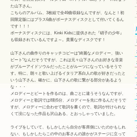
た山下さん。
こちらのアルバム、3枚組で全49曲収録なんですが、なんと！初
回限定版にはプラス6曲がボーナスディスクとして付いてくるん
です！！！
ボーナスディスクには、Kinki Kidsに提供された『硝子の少年』
も収録されているんですよ～。貴重なディスクです！
山下さんの曲作りのキャッチコピーは“綺麗なメロディー、強い
ビート”なんだそうですが、これは元々山下さんのお好きな音楽
がブルーアイドソウルだったことがルーツになっているそうで
す。特に、朗々と歌い上げるイタリア系白人の歌が好きだったと
いう山下さん。確かに、山下さんの歌に繋がる部分があるよう
な・・・
メロディーとビートを作るのは、曲ごとに違うそうなんですが、
メロディーと歌詞では8割5分、メロディーを先に作るんだそうで
すが、メロディーに合わせて歌詞を書くので、歌詞が付けられな
くて没になった作品も沢山ある、とおっしゃっていました。
ライブをしていて、もしかしたら自分が客席側にいたのかもしれ
ない、もしかしたらこの中のお客さんの誰かがステージに立って