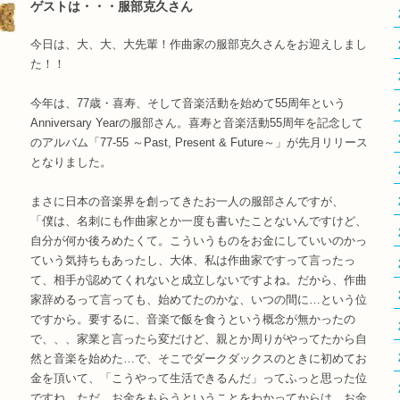
ゲストは・・・服部克久さん
今日は、大、大、大先輩！作曲家の服部克久さんをお迎えしまし
た！！
今年は、77歳・喜寿、そして音楽活動を始めて55周年という
Anniversary Yearの服部さん。喜寿と音楽活動55周年を記念して
のアルバム「77-55 ～Past, Present & Future～」が先月リリース
となりました。
まさに日本の音楽界を創ってきたお一人の服部さんですが、
「僕は、名刺にも作曲家とか一度も書いたことないんですけど、
自分が何か後ろめたくて。こういうものをお金にしていいのかっ
ていう気持ちもあったし、大体、私は作曲家ですって言ったっ
て、相手が認めてくれないと成立しないですよね。だから、作曲
家辞めるって言っても、始めてたのかな、いつの間に…という位
ですから。要するに、音楽で飯を食うという概念が無かったの
で、、、家業と言ったら変だけど、親とか周りがやってたから自
然と音楽を始めた…で、そこでダークダックスのときに初めてお
金を頂いて、「こうやって生活できるんだ」ってふっと思った位
ですね。ただ、お金をもらうということをわかってからは、お金