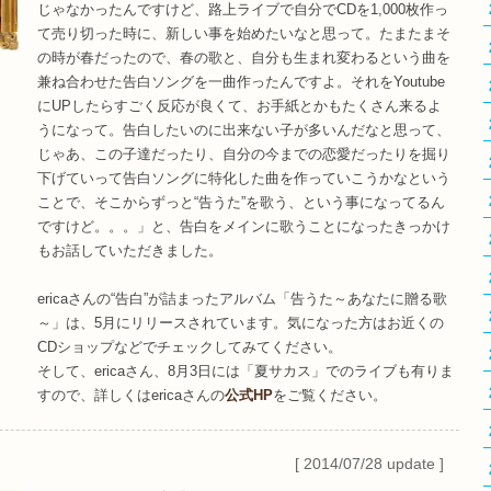
じゃなかったんですけど、路上ライブで自分でCDを1,000枚作っ
て売り切った時に、新しい事を始めたいなと思って。たまたまそ
の時が春だったので、春の歌と、自分も生まれ変わるという曲を
兼ね合わせた告白ソングを一曲作ったんですよ。それをYoutube
にUPしたらすごく反応が良くて、お手紙とかもたくさん来るよ
うになって。告白したいのに出来ない子が多いんだなと思って、
じゃあ、この子達だったり、自分の今までの恋愛だったりを掘り
下げていって告白ソングに特化した曲を作っていこうかなという
ことで、そこからずっと“告うた”を歌う、という事になってるん
ですけど。。。」と、告白をメインに歌うことになったきっかけ
もお話していただきました。
ericaさんの“告白”が詰まったアルバム「告うた～あなたに贈る歌
～」は、5月にリリースされています。気になった方はお近くの
CDショップなどでチェックしてみてください。
そして、ericaさん、8月3日には「夏サカス」でのライブも有りま
すので、詳しくはericaさんの
公式HP
をご覧ください。
[ 2014/07/28 update ]