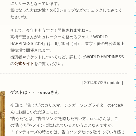
にリリースとなっています。
気になった方はお近くのCDショップなどでチェックしてみてく
ださいね。
そして、今年ももうすぐ！開催されますね～。
高橋幸宏さんがキュレーターを務めるフェス「WORLD
HAPPINESS 2014」は、8月10日（日）、東京・夢の島公園陸上
競技場で開催されます。
出演者やチケットについてなど、詳しくはWORLD HAPPINESS
の
公式サイト
をご覧ください。
[ 2014/07/29 update ]
ゲストは・・・ericaさん
今日は、“告うた”のカリスマ、シンガーソングライターのericaさ
んにお越しいただきました。
“告うた”とは、“告白ソング”を略した言い方。ericaさんは、こ
の“告うた”をメインに歌われているということなんですが、
「インディーズの時とかは、告白ソングだけを歌うっていう感じ