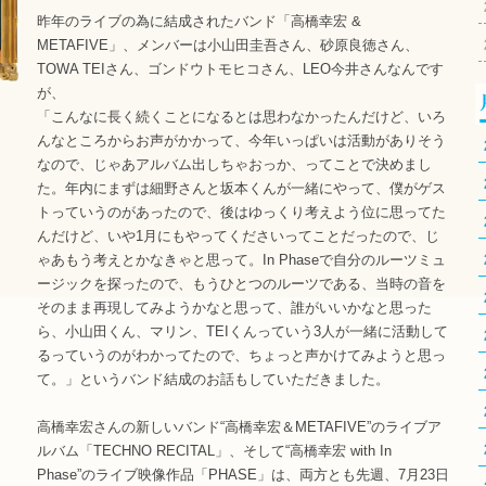
昨年のライブの為に結成されたバンド「高橋幸宏 &
METAFIVE」、メンバーは小山田圭吾さん、砂原良徳さん、
TOWA TEIさん、ゴンドウトモヒコさん、LEO今井さんなんです
が、
「こんなに長く続くことになるとは思わなかったんだけど、いろ
んなところからお声がかかって、今年いっぱいは活動がありそう
なので、じゃあアルバム出しちゃおっか、ってことで決めまし
た。年内にまずは細野さんと坂本くんが一緒にやって、僕がゲス
トっていうのがあったので、後はゆっくり考えよう位に思ってた
んだけど、いや1月にもやってくださいってことだったので、じ
ゃあもう考えとかなきゃと思って。In Phaseで自分のルーツミュ
ージックを探ったので、もうひとつのルーツである、当時の音を
そのまま再現してみようかなと思って、誰がいいかなと思った
ら、小山田くん、マリン、TEIくんっていう3人が一緒に活動して
るっていうのがわかってたので、ちょっと声かけてみようと思っ
て。」というバンド結成のお話もしていただきました。
高橋幸宏さんの新しいバンド“高橋幸宏＆METAFIVE”のライブア
ルバム「TECHNO RECITAL」、そして“高橋幸宏 with In
Phase”のライブ映像作品「PHASE」は、両方とも先週、7月23日