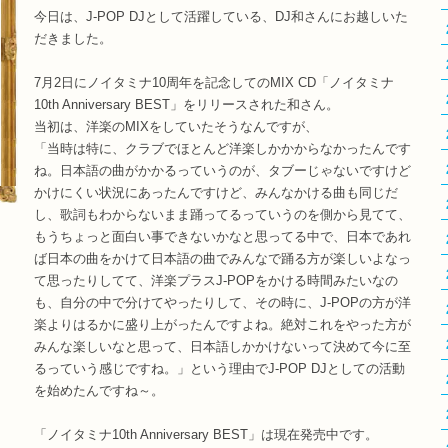
今日は、J-POP DJとして活躍している、DJ和さんにお越しいた
だきました。
7月2日にノイタミナ10周年を記念してのMIX CD「ノイタミナ
10th Anniversary BEST」をリリースされた和さん。
当初は、洋楽のMIXをしていたそうなんですが、
「当時は特に、クラブでほとんど洋楽しかかからなかったんです
ね。日本語の曲がかかるっていうのが、タブーじゃないですけど
かけにくい状況にあったんですけど、みんなかける曲も同じだ
し、歌詞もわからないまま踊ってるっていうのを側から見てて、
もうちょっと面白い事できないかなと思ってる中で、日本であれ
ば日本の曲をかけて日本語の曲でみんなで踊る方が楽しいよなっ
て思ったりしてて、洋楽プラスJ-POPをかける時間みたいなの
も、自分の中で分けてやったりして、その時に、J-POPの方が洋
楽よりはるかに盛り上がったんですよね。絶対これをやった方が
みんな楽しいなと思って、日本語しかかけないって決めて今に至
るっていう感じですね。」という理由でJ-POP DJとしての活動
を始めたんですね～。
「ノイタミナ10th Anniversary BEST」は現在発売中です。