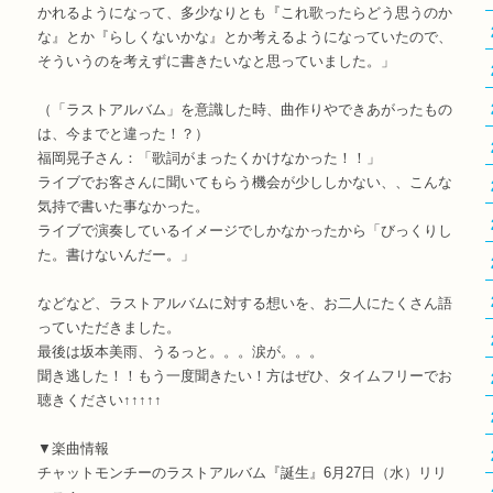
かれるようになって、多少なりとも『これ歌ったらどう思うのか
な』とか『らしくないかな』とか考えるようになっていたので、
そういうのを考えずに書きたいなと思っていました。」
（「ラストアルバム」を意識した時、曲作りやできあがったもの
は、今までと違った！？）
福岡晃子さん：「歌詞がまったくかけなかった！！」
ライブでお客さんに聞いてもらう機会が少ししかない、、こんな
気持で書いた事なかった。
ライブで演奏しているイメージでしかなかったから「びっくりし
た。書けないんだー。」
などなど、ラストアルバムに対する想いを、お二人にたくさん語
っていただきました。
最後は坂本美雨、うるっと。。。涙が。。。
聞き逃した！！もう一度聞きたい！方はぜひ、タイムフリーでお
聴きください↑↑↑↑↑
▼楽曲情報
チャットモンチーのラストアルバム『誕生』6月27日（水）リリ