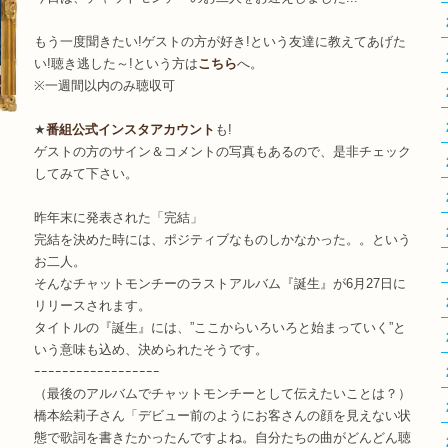
もう一度聞きたい!ゲストの方が好き!という友達に教えてあげた
い!聴き逃した～!という方は
こちら
へ。
※一週間以内のみ聴収可
★
番組公式インスタアカウント
も!
ゲストの方のサイン＆コメントの写真もあるので、是非チェック
してみて下さい。
昨年末に発表された「完結」
完結を決めた時には、ポジティブなものしかなかった。。という
お二人。
そんなチャットモンチーのラストアルバム『誕生』が6月27日に
リリースされます。
タイトルの『誕生』には、”ここからいろいろと始まっていく”と
いう意味も込め、決められたそうです。
ｰｰｰｰｰｰｰｰｰｰｰｰｰｰｰｰｰｰ
（最後のアルバムでチャットモンチーとして伝えたいことは？）
橋本絵莉子さん「デビュー前のようにお客さんの顔を見えない状
態で歌詞を書きたかったんですよね。自分たちの曲がどんどん聴