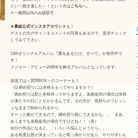
たい！聴き逃した～！という方は
こちら
へ。
※一週間以内のみ聴収可
★
番組公式インスタアカウント
も！
ゲストの方のサイン＆コメントの写真もあるので、是非チェック
してみて下さい。
13thオリジナルアルバム『愛をあるだけ、すべて』が発売中で
す！
メジャー・デビュー20周年を飾るアルバムとなっています。
放送では＜質問BOX＞のコーナーも！
（Q.締め切りには余裕をもってやりますか？）
「締め切りは割と余裕持ってやりますよ。楽曲提供の場合は依頼
が来たその日にとりかかるんです。その方が、気持ちがフレッシ
ュなままで始められるから、
すーっと曲ができるので、締め切り前にできるかな。。 まあ、
あくまでも楽曲提供の場合ですけどね！！（笑）
自分の作品になると、、いろいろ悩んじゃうから。。
ある程度お題が決まっていると取っ掛かりがあり、やりやすいん