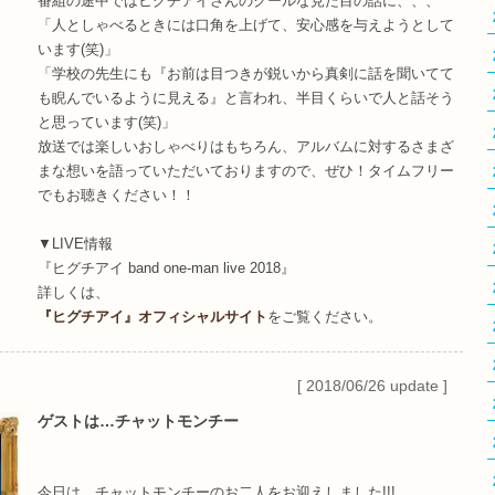
番組の途中ではヒグチアイさんのクールな見た目の話に、、、
「人としゃべるときには口角を上げて、安心感を与えようとして
います(笑)」
「学校の先生にも『お前は目つきが鋭いから真剣に話を聞いてて
も睨んでいるように見える』と言われ、半目くらいで人と話そう
と思っています(笑)」
放送では楽しいおしゃべりはもちろん、アルバムに対するさまざ
まな想いを語っていただいておりますので、ぜひ！タイムフリー
でもお聴きください！！
▼LIVE情報
『ヒグチアイ band one-man live 2018』
詳しくは、
『ヒグチアイ』オフィシャルサイト
をご覧ください。
[ 2018/06/26 update ]
ゲストは…チャットモンチー
今日は、チャットモンチーのお二人をお迎えしました!!!