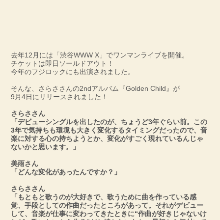
去年12月には「渋谷WWW X」でワンマンライブを開催。
チケットは即日ソールドアウト！
今年のフジロックにも出演されました。
そんな、さらささんの2ndアルバム『Golden Child』が
9月4日にリリースされました！
さらささん
「デビューシングルを出したのが、ちょうど3年ぐらい前。この
3年で気持ちも環境も大きく変化するタイミングだったので、音
楽に対する心の持ちようとか、変化がすごく現れているんじゃ
ないかと思います。」
美雨さん
「どんな変化があったんですか？」
さらささん
「もともと歌うのが大好きで、歌うために曲を作っている感
覚、手段としての作曲だったところがあって。それがデビュー
して、音楽が仕事に変わってきたときに“作曲が好きじゃないけ