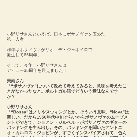
小野リサさんといえば、日本にボサノヴァを広めた
第一人者！
昨年はボサノヴァがリオ・デ・ジャネイロで
誕生して65周年。
そして、今年、小野リサさんは
デビュー35周年を迎えました！
美雨さん
「“ボサノヴァ”について改めて考えてみると、意味を考えたこ
とがなかったなと。ポルトガル語でどういう意味なんです
か？」
小野リサさん
「“Bossa”はノリやスウィングとか、そういう意味。“Nova”は
新しい。だから1950年代中旬ぐらいからボサノヴァのムーブメ
ントができて、ジョアン・ジルベルトがボサノヴァのギターの
バッキングを生み出し。その、バッキングを聞いたアントニ
オ・カルロス・ジョビンが、すごくインスパイアされて、色ん