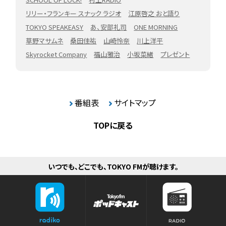
リリー・フランキー スナック ラジオ
江原啓之 おと語り
TOKYO SPEAKEASY
あ、安部礼司
ONE MORNING
草野マサムネ
桑田佳祐
山崎怜奈
川上洋平
Skyrocket Company
福山雅治
小坂菜緒
プレゼント
番組表
サイトマップ
TOPに戻る
いつでも、どこでも、TOKYO FMが聴けます。