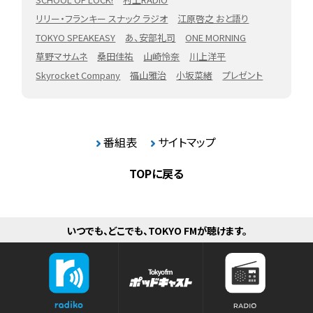
リリー・フランキー スナック ラジオ
江原啓之 おと語り
TOKYO SPEAKEASY
あ、安部礼司
ONE MORNING
草野マサムネ
桑田佳祐
山崎怜奈
川上洋平
Skyrocket Company
福山雅治
小坂菜緒
プレゼント
番組表
サイトマップ
TOPに戻る
いつでも、どこでも、TOKYO FMが聴けます。