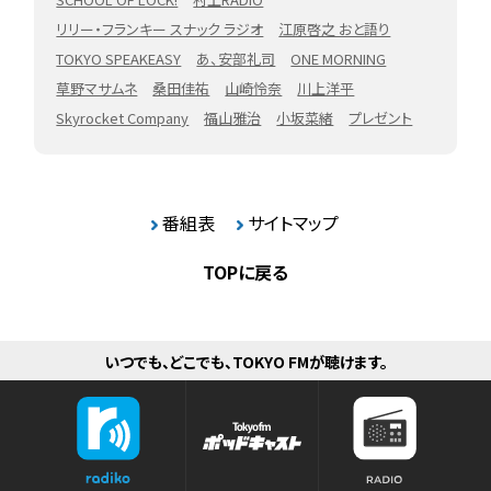
リリー・フランキー スナック ラジオ
江原啓之 おと語り
TOKYO SPEAKEASY
あ、安部礼司
ONE MORNING
草野マサムネ
桑田佳祐
山崎怜奈
川上洋平
Skyrocket Company
福山雅治
小坂菜緒
プレゼント
番組表
サイトマップ
TOPに戻る
いつでも、どこでも、TOKYO FMが聴けます。