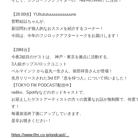
そして、シンガーソングライターの『Nia Archives』に注目！
【28:00頃】YUItututuuuuuuuuuuune
菅野結以ちゃんが、
新旧問わず個人的なおススメを紹介するコーナー！
今回は、今年のフジロックアフタートークをお届けします！
【28時台】
今夜2組目のゲストは、 神戸・東京を拠点に活動する、
3人組ポップス/ロックユニット
ベルマインツ から盆丸一生さん、前田祥吾さんが登場！
先月リリースされた3rd EP『息を待つ人』について伺いました！
【TOKYO FM PODCAST配信中】
radiko、Spotifyなどのポッドキャストで、
お迎えしたゲストアーティストの方々の貴重なお話が無制限で、何度
す！
毎週放送終了後にアップしていきます、
是非お聴きください！
https://www.tfm.co.jp/podcast/...