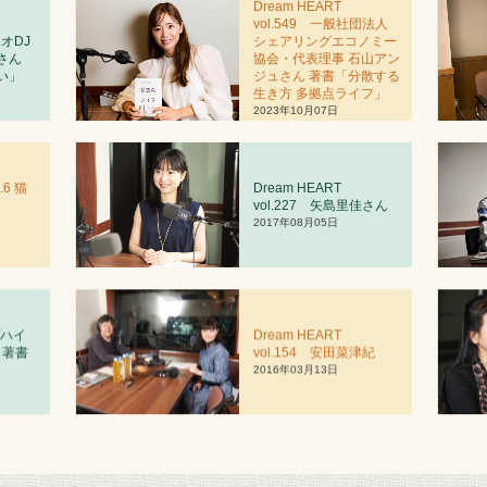
Dream HEART
vol.549 一般社団法人
ジオDJ
シェアリングエコノミー
さん
協会・代表理事 石山アン
い」
ジュさん 著書「分散する
生き方 多拠点ライフ」
2023年10月07日
.6 猫
Dream HEART
vol.227 矢島里佳さん
2017年08月05日
プハイ
Dream HEART
 著書
vol.
1
54 安田菜津紀
」
2016年03月13日