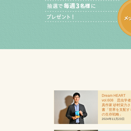
Dream HEART
vol.608 昆虫学
真作家 砂村栄力
書「世界を支配す
の生存戦略」
2024年11月23日