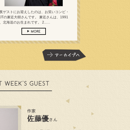
夜ゲストにお迎えしたのは、お笑いコンビ・
XITの兼近大樹さんです。 兼近さんは、1991
、北海送のお生まれです。 2...…
作家
佐藤優
さん