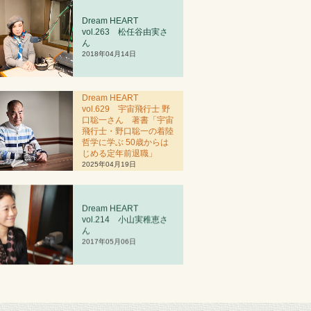
Dream HEART
vol.263 松任谷由実さ
ん
2018年04月14日
Dream HEART
vol.629 宇宙飛行士 野
口聡一さん 著書「宇宙
飛行士・野口聡一の着陸
哲学に学ぶ 50歳からは
じめる定年前退職」
2025年04月19日
Dream HEART
vol.2
1
4 小山実稚恵さ
ん
2017年05月06日