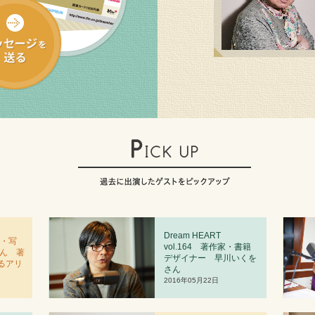
Dream HEART
者・写
vol.
1
64 著作家・書籍
さん 著
デザイナー 早川いくを
るアリ
さん
2016年05月22日