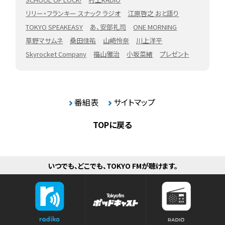
リリー・フランキー スナック ラジオ
江原啓之 おと語り
TOKYO SPEAKEASY
あ、安部礼司
ONE MORNING
草野マサムネ
桑田佳祐
山崎怜奈
川上洋平
Skyrocket Company
福山雅治
小坂菜緒
プレゼント
番組表
サイトマップ
TOPに戻る
いつでも、どこでも、TOKYO FMが聴けます。