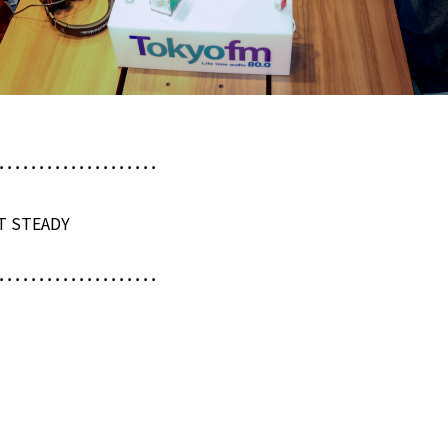
････････････････････
 STEADY
････････････････････