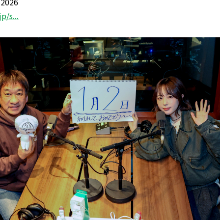
2026
p/s...