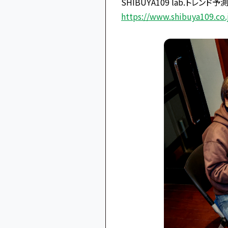
SHIBUYA109 lab.トレンド予測
https://www.shibuya109.co.j