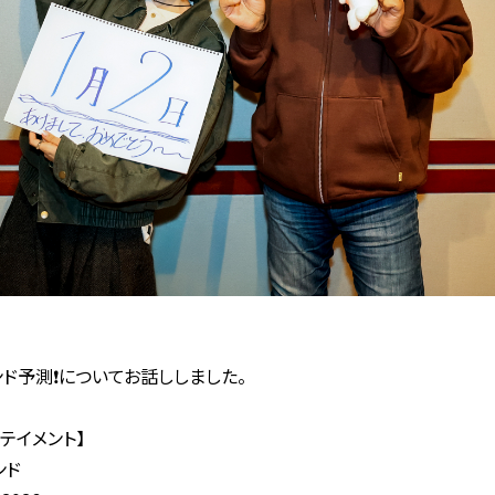
ド予測❗️についてお話ししました。
タテイメント】
ンド