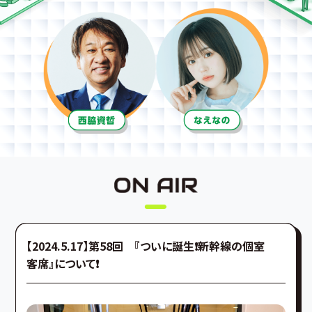
【2024.5.17】第58回 『ついに誕生❗️新幹線の個室
客席』について❗️