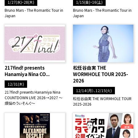
1/27(水)・28(木)
1/15(金)・16(土)
Bruno Mars - The Romantic Tour in
Bruno Mars - The Romantic Tour in
Japan
Japan
217find! presents
松任谷由実 THE
Hanamiya Nina CO...
WORMHOLE TOUR 2025-
2026
12/31(木)
12/14（月）、12/15(火)
217find! presents Hanamiya Nina
COUNTDOWN LIVE 2026→2027 ～
松任谷由実 THE WORMHOLE TOUR
煩悩のうぃそんぐ～
2025-2026