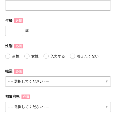
年齢
必須
歳
性別
必須
男性
女性
入力する
答えたくない
職業
必須
都道府県
必須