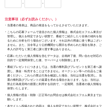
-
-
注意事項（必ずお読みください。）
当選者の発表は、商品の発送をもってかえさせていただきます。
こちらの応募フォームで送信された個人情報は、株式会社エフエム東京が
管理し、個人を特定できない状態で、番組でご紹介したり全体の傾向を知
るために分析を行う場合がございます。それ以外の用途に使う事はござい
ません。また、法令等より公的機関から開示を求められた場合を除き、ご
本人の許可なく第三者に譲り渡す事はありません。
応募いただいた個人情報を含むデータは、企画終了後、問い合わせ対応の
目的で一定期間保管した後、サーバーより削除致します。
番組プレゼントにつきましては、当選の権利及びプレゼントを第三者へ譲
渡し、換金・転売することはできません。オークション等への出品もご遠
慮ください。これらの禁止行為を確認した場合、当社は当選を取消し、当
選の権利及びプレゼントの返還を求める場合があります。なお、当社は、
禁止行為発見時の措置に利用する目的で、一定期間、当選者の個人情報を
保管いたします。
個人情報の照会・削除・訂正等のお問合せは株式会社エフエム東京までお
願いします。
本サイトへ投稿された内容は、個人を特定できない状態で、株式会社エフ