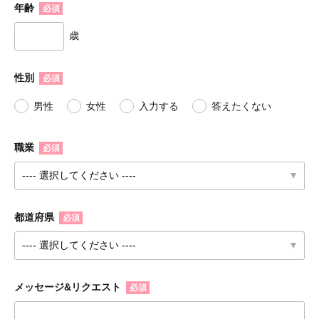
年齢
必須
歳
性別
必須
男性
女性
入力する
答えたくない
職業
必須
都道府県
必須
メッセージ&リクエスト
必須