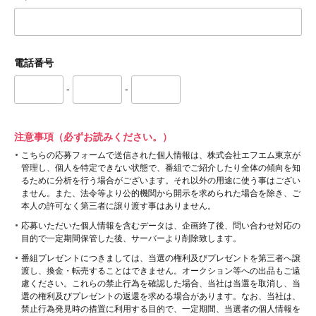
電話番号
-
-
注意事項（必ずお読みください。）
こちらの応募フォームで送信された個人情報は、株式会社エフエム東京が
管理し、個人を特定できない状態で、番組でご紹介したり全体の傾向を知
るために分析を行う場合がございます。それ以外の用途に使う事はござい
ません。また、法令等より公的機関から開示を求められた場合を除き、ご
本人の許可なく第三者に譲り渡す事はありません。
応募いただいた個人情報を含むデータは、企画終了後、問い合わせ対応の
目的で一定期間保管した後、サーバーより削除致します。
番組プレゼントにつきましては、当選の権利及びプレゼントを第三者へ譲
渡し、換金・転売することはできません。オークション等への出品もご遠
慮ください。これらの禁止行為を確認した場合、当社は当選を取消し、当
選の権利及びプレゼントの返還を求める場合があります。なお、当社は、
禁止行為発見時の措置に利用する目的で、一定期間、当選者の個人情報を