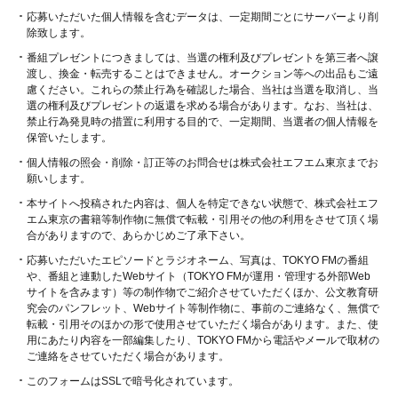
応募いただいた個人情報を含むデータは、一定期間ごとにサーバーより削
除致します。
番組プレゼントにつきましては、当選の権利及びプレゼントを第三者へ譲
渡し、換金・転売することはできません。オークション等への出品もご遠
慮ください。これらの禁止行為を確認した場合、当社は当選を取消し、当
選の権利及びプレゼントの返還を求める場合があります。なお、当社は、
禁止行為発見時の措置に利用する目的で、一定期間、当選者の個人情報を
保管いたします。
個人情報の照会・削除・訂正等のお問合せは株式会社エフエム東京までお
願いします。
本サイトへ投稿された内容は、個人を特定できない状態で、株式会社エフ
エム東京の書籍等制作物に無償で転載・引用その他の利用をさせて頂く場
合がありますので、あらかじめご了承下さい。
応募いただいたエピソードとラジオネーム、写真は、TOKYO FMの番組
や、番組と連動したWebサイト（TOKYO FMが運用・管理する外部Web
サイトを含みます）等の制作物でご紹介させていただくほか、公文教育研
究会のパンフレット、Webサイト等制作物に、事前のご連絡なく、無償で
転載・引用そのほかの形で使用させていただく場合があります。また、使
用にあたり内容を一部編集したり、TOKYO FMから電話やメールで取材の
ご連絡をさせていただく場合があります。
このフォームはSSLで暗号化されています。