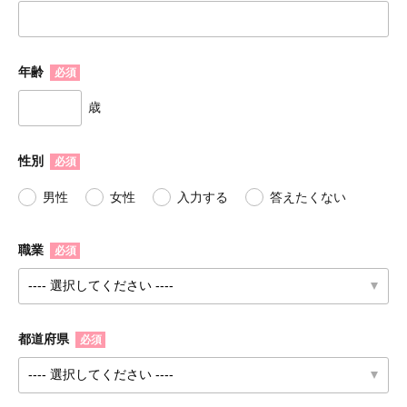
年齢
必須
歳
性別
必須
男性
女性
入力する
答えたくない
職業
必須
都道府県
必須