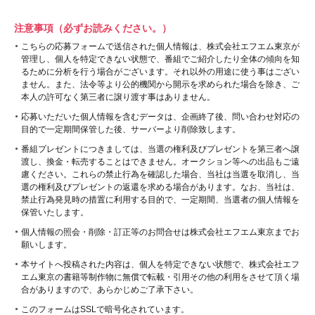
注意事項（必ずお読みください。）
こちらの応募フォームで送信された個人情報は、株式会社エフエム東京が
管理し、個人を特定できない状態で、番組でご紹介したり全体の傾向を知
るために分析を行う場合がございます。それ以外の用途に使う事はござい
ません。また、法令等より公的機関から開示を求められた場合を除き、ご
本人の許可なく第三者に譲り渡す事はありません。
応募いただいた個人情報を含むデータは、企画終了後、問い合わせ対応の
目的で一定期間保管した後、サーバーより削除致します。
番組プレゼントにつきましては、当選の権利及びプレゼントを第三者へ譲
渡し、換金・転売することはできません。オークション等への出品もご遠
慮ください。これらの禁止行為を確認した場合、当社は当選を取消し、当
選の権利及びプレゼントの返還を求める場合があります。なお、当社は、
禁止行為発見時の措置に利用する目的で、一定期間、当選者の個人情報を
保管いたします。
個人情報の照会・削除・訂正等のお問合せは株式会社エフエム東京までお
願いします。
本サイトへ投稿された内容は、個人を特定できない状態で、株式会社エフ
エム東京の書籍等制作物に無償で転載・引用その他の利用をさせて頂く場
合がありますので、あらかじめご了承下さい。
このフォームはSSLで暗号化されています。