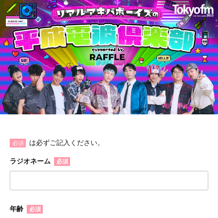
は必ずご記入ください。
必須
ラジオネーム
必須
年齢
必須