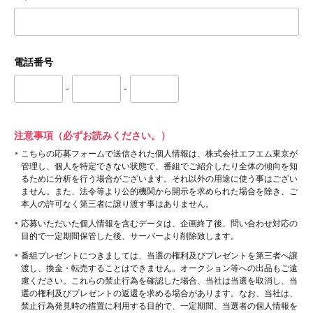
電話番号
-
-
注意事項（必ずお読みください。）
こちらの応募フォームで送信された個人情報は、株式会社エフエム東京が
管理し、個人を特定できない状態で、番組でご紹介したり全体の傾向を知
るために分析を行う場合がございます。それ以外の用途に使う事はござい
ません。また、法令等より公的機関から開示を求められた場合を除き、ご
本人の許可なく第三者に譲り渡す事はありません。
応募いただいた個人情報を含むデータは、企画終了後、問い合わせ対応の
目的で一定期間保管した後、サーバーより削除致します。
番組プレゼントにつきましては、当選の権利及びプレゼントを第三者へ譲
渡し、換金・転売することはできません。オークション等への出品もご遠
慮ください。これらの禁止行為を確認した場合、当社は当選を取消し、当
選の権利及びプレゼントの返還を求める場合があります。なお、当社は、
禁止行為発見時の措置に利用する目的で、一定期間、当選者の個人情報を